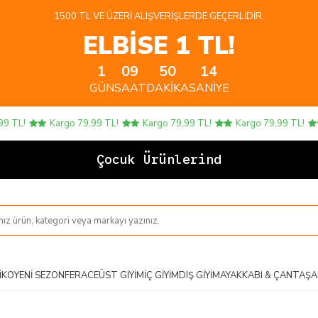
1500 TL VE ÜZERI ALIŞVERIŞLERDE GEÇERLIDIR.
ELBİSE 1 TL!
1
09
50
13
GÜN
SAAT
DAKIKA
SANIYE
L!
Kargo 79,99 TL!
Kargo 79,99 TL!
Kargo 79,99 TL!
K
Çocuk Ürünlerinde 4 A
IKO
YENI SEZON
FERACE
ÜST GIYIM
İÇ GIYIM
DIŞ GIYIM
AYAKKABI & ÇANTA
ŞA