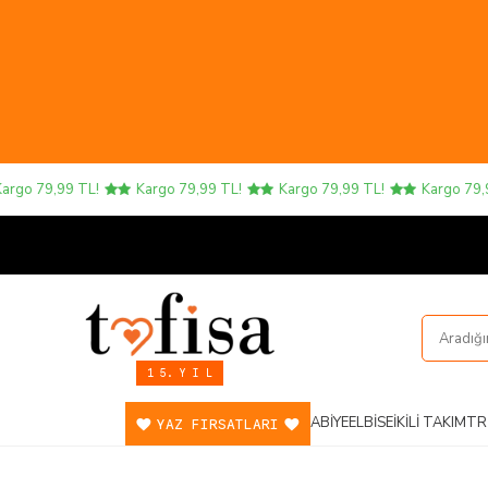
o 79,99 TL!
Kargo 79,99 TL!
Kargo 79,99 TL!
Kargo 79,99 T
1 5. Y I L
ABIYE
ELBISE
İKILI TAKIM
TR
YAZ FIRSATLARI