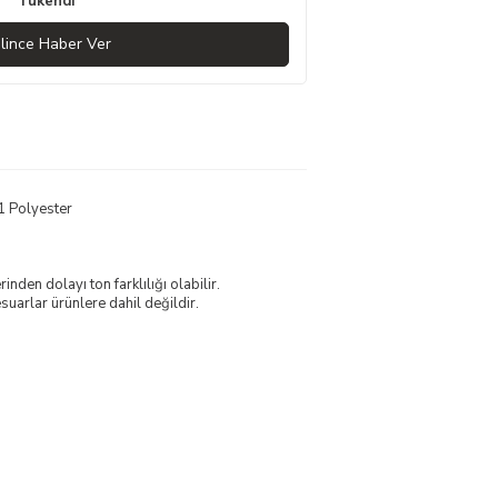
Tükendi
lince Haber Ver
1 Polyester
nden dolayı ton farklılığı olabilir.
uarlar ürünlere dahil değildir.