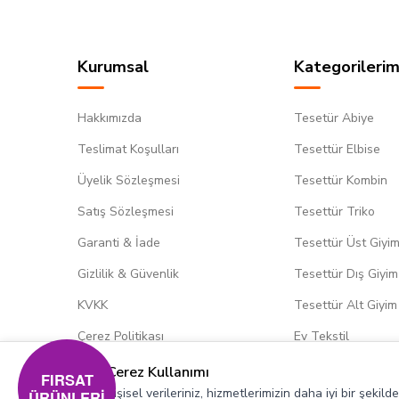
Kurumsal
Kategorilerim
Hakkımızda
Tesetür Abiye
Teslimat Koşulları
Tesettür Elbise
Üyelik Sözleşmesi
Tesettür Kombin
Satış Sözleşmesi
Tesettür Triko
Garanti & İade
Tesettür Üst Giyi
Gizlilik & Güvenlik
Tesettür Dış Giyim
KVKK
Tesettür Alt Giyim
Çerez Politikası
Ev Tekstil
Çerez Kullanımı
FIRSAT
Kişisel verileriniz, hizmetlerimizin daha iyi bir şekil
ÜRÜNLERİ