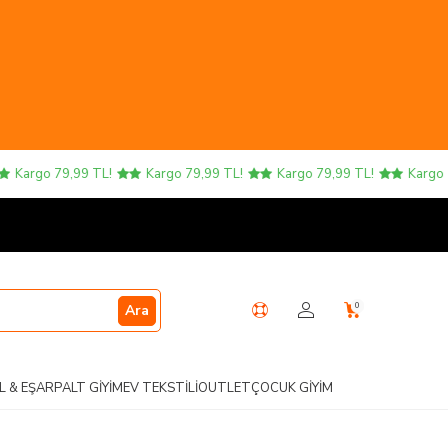
argo 79,99 TL!
Kargo 79,99 TL!
Kargo 79,99 TL!
Kargo 79,
0
Ara
L & EŞARP
ALT GIYIM
EV TEKSTILI
OUTLET
ÇOCUK GIYIM