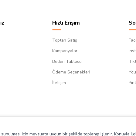
iz
Hızlı Erişim
So
Toptan Satış
Fac
Kampanyalar
Ins
Beden Tablosu
Tik
Ödeme Seçenekleri
You
m
İletişim
Pin
de sunulması için mevzuata uygun bir şekilde toplanıp işlenir. Konuyla ilgi