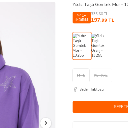
Yıldız Taşlı Gömlek Mor - 
336,60
TL
41
%
197
,99
TL
İNDIRIM
M - L
XL - XXL
Beden Tablosu
SEPETE