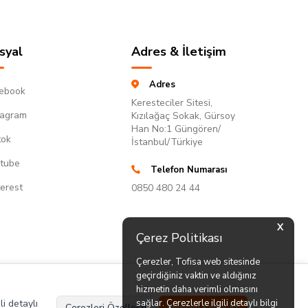
syal
Adres & İletişim
Adres
ebook
Keresteciler Sitesi,
tagram
Kızılağaç Sokak, Gürsoy
Han No:1 Güngören/
tok
İstanbul/Türkiye
tube
Telefon Numarası
terest
0850 480 24 44
X
Çerez Politikası
Çerezler, Tofisa web sitesinde
geçirdiğiniz vaktin ve aldığınız
hizmetin daha verimli olmasını
li detaylı
sağlar. Çerezlerle ilgili detaylı bilgi
Çerezleri Özelleştir
Hepsini Kabul Et