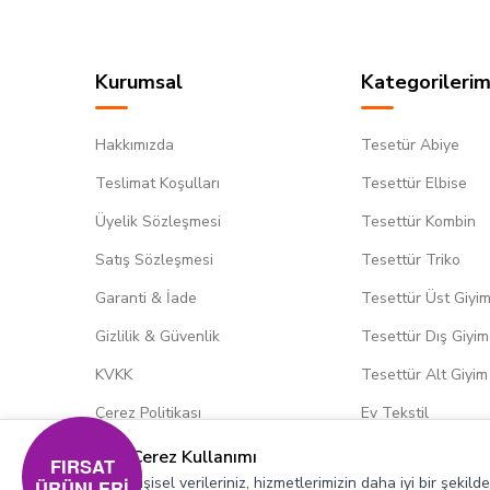
Kurumsal
Kategorilerim
Hakkımızda
Tesetür Abiye
Teslimat Koşulları
Tesettür Elbise
Üyelik Sözleşmesi
Tesettür Kombin
Satış Sözleşmesi
Tesettür Triko
Garanti & İade
Tesettür Üst Giyi
Gizlilik & Güvenlik
Tesettür Dış Giyim
KVKK
Tesettür Alt Giyim
Çerez Politikası
Ev Tekstil
Çerez Kullanımı
FIRSAT
Kişisel verileriniz, hizmetlerimizin daha iyi bir şekil
ÜRÜNLERİ