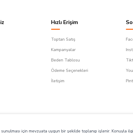
iz
Hızlı Erişim
So
Toptan Satış
Fac
Kampanyalar
Ins
Beden Tablosu
Tik
Ödeme Seçenekleri
You
m
İletişim
Pin
de sunulması için mevzuata uygun bir şekilde toplanıp işlenir. Konuyla ilgi