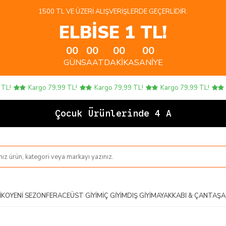
1500 TL VE ÜZERI ALIŞVERIŞLERDE GEÇERLIDIR.
ELBİSE 1 TL!
00
00
00
00
GÜN
SAAT
DAKIKA
SANIYE
!
Kargo 79,99 TL!
Kargo 79,99 TL!
Kargo 79,99 TL!
Kar
Çocuk Ürünlerinde 4 AL 3
IKO
YENI SEZON
FERACE
ÜST GIYIM
İÇ GIYIM
DIŞ GIYIM
AYAKKABI & ÇANTA
ŞA