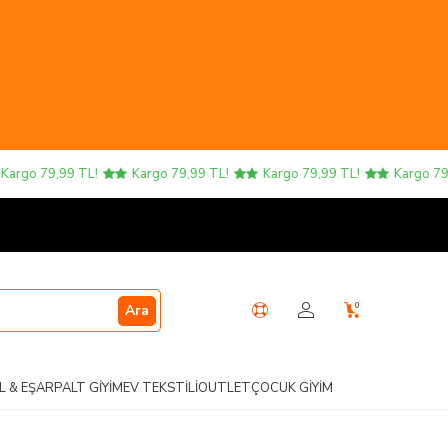
go 79,99 TL!
Kargo 79,99 TL!
Kargo 79,99 TL!
Kargo 79,99
0
Ara
L & EŞARP
ALT GIYIM
EV TEKSTILI
OUTLET
ÇOCUK GIYIM