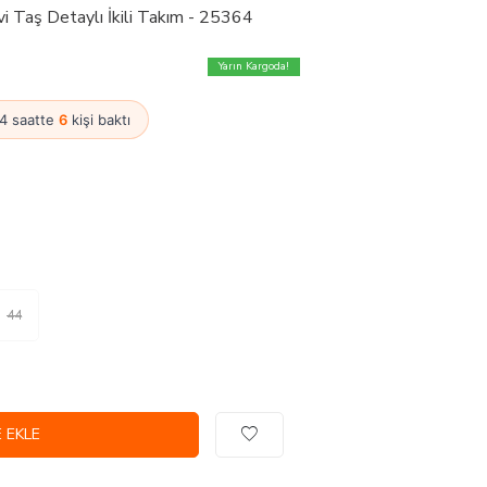
 Taş Detaylı İkili Takım - 25364
Yarın Kargoda!
24 saatte
6
kişi baktı
44
 EKLE