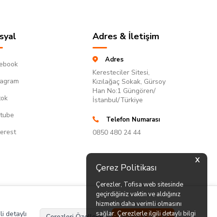
syal
Adres & İletişim
Adres
ebook
Keresteciler Sitesi,
tagram
Kızılağaç Sokak, Gürsoy
Han No:1 Güngören/
tok
İstanbul/Türkiye
tube
Telefon Numarası
terest
0850 480 24 44
X
Çerez Politikası
Çerezler, Tofisa web sitesinde
geçirdiğiniz vaktin ve aldığınız
hizmetin daha verimli olmasını
li detaylı
sağlar. Çerezlerle ilgili detaylı bilgi
Çerezleri Özelleştir
Hepsini Kabul Et