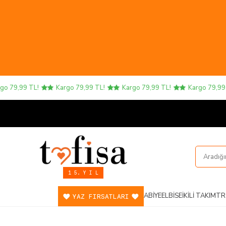
79,99 TL!
Kargo 79,99 TL!
Kargo 79,99 TL!
Kargo 79,99 TL
1 5. Y I L
ABIYE
ELBISE
İKILI TAKIM
TR
YAZ FIRSATLARI