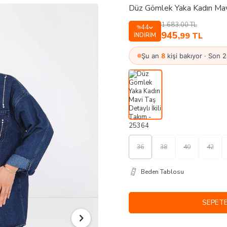
Düz Gömlek Yaka Kadın Mavi
1.683,00
TL
44
%
945
,99
TL
İNDIRIM
Şu an
8
kişi bakıyor · Son 
36
38
40
42
Beden Tablosu
SEPETE