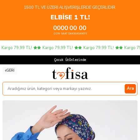
1500 TL VE ÜZERI ALIŞVERIŞLERDE GEÇERLIDIR.
ELBİSE 1 TL!
00
00
00
00
GÜN
SAAT
DAKIKA
SANIYE
argo 79,99 TL!
Kargo 79,99 TL!
Kargo 79,99 TL!
Kargo 79,
Çocuk Ürünlerinde 4
GERI
Ara