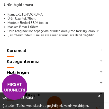
Ürün Açıklaması
Kumaş:KETEN/DOKUMA
Ürün Uzunluk:75cm.
Modelin Bedeni:38/M beden.
Manken Boyu:1.68cm.
Ürün renginde konsept çekimlerinden dolayı ton farklılığı olabilir.
Çekimlerimizde kullanılan aksesuarlar ürünlere dahil değildir.
Kurumsal
Kategorilerimiz
Hızlı Erişim
Sosyal
FIRSAT
ÜRÜNLERİ
Adres & İletişim
X
Çerez Politikası
Çerezler, Tofisa web sitesinde geçirdiğiniz vaktin ve aldığınız
0
0