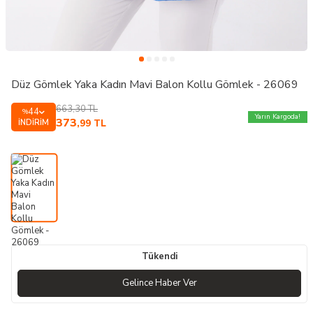
Düz Gömlek Yaka Kadın Mavi Balon Kollu Gömlek - 26069
663,30
TL
44
%
Yarın Kargoda!
373
İNDIRIM
,99
TL
Tükendi
Gelince Haber Ver