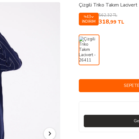
Çizgili Triko Takım Laciver
562,32
TL
43
%
318
,99
TL
İNDIRIM
SEPETE
Ge