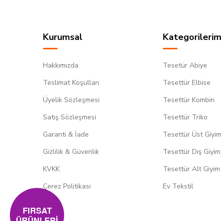
Kurumsal
Kategorilerim
Hakkımızda
Tesetür Abiye
Teslimat Koşulları
Tesettür Elbise
Üyelik Sözleşmesi
Tesettür Kombin
Satış Sözleşmesi
Tesettür Triko
Garanti & İade
Tesettür Üst Giyi
Gizlilik & Güvenlik
Tesettür Dış Giyim
KVKK
Tesettür Alt Giyim
Çerez Politikası
Ev Tekstil
FIRSAT
ÜRÜNLERİ