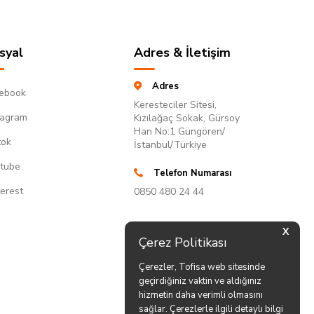
syal
Adres & İletişim
Adres
ebook
Keresteciler Sitesi,
tagram
Kızılağaç Sokak, Gürsoy
Han No:1 Güngören/
tok
İstanbul/Türkiye
tube
Telefon Numarası
terest
0850 480 24 44
X
Çerez Politikası
Çerezler, Tofisa web sitesinde
geçirdiğiniz vaktin ve aldığınız
hizmetin daha verimli olmasını
sağlar. Çerezlerle ilgili detaylı bilgi