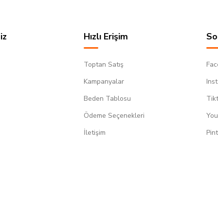
iz
Hızlı Erişim
So
Toptan Satış
Fac
Kampanyalar
Ins
Beden Tablosu
Tik
Ödeme Seçenekleri
You
m
İletişim
Pin