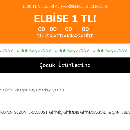
1500 TL VE ÜZERI ALIŞVERIŞLERDE GEÇERLIDIR.
ELBİSE 1 TL!
00
00
00
00
GÜN
SAAT
DAKIKA
SANIYE
9,99 TL!
Kargo 79,99 TL!
Kargo 79,99 TL!
Kargo 79,99 TL!
Çocuk Ürünlerinde 4
IKO
YENI SEZON
FERACE
ÜST GIYIM
İÇ GIYIM
DIŞ GIYIM
AYAKKABI & ÇANTA
ŞA