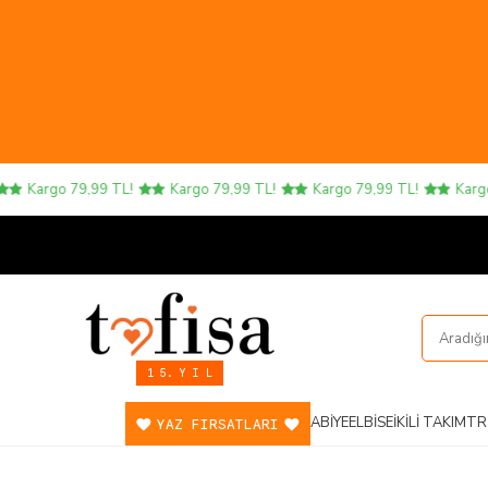
Kargo 79,99 TL!
Kargo 79,99 TL!
Kargo 79,99 TL!
Kargo 7
1 5. Y I L
ABIYE
ELBISE
İKILI TAKIM
TR
YAZ FIRSATLARI