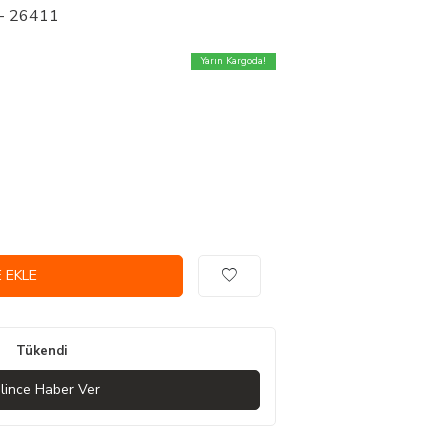
t - 26411
Yarın Kargoda!
 EKLE
Tükendi
lince Haber Ver