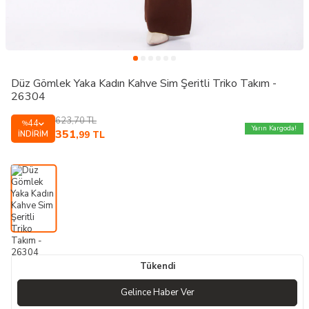
Düz Gömlek Yaka Kadın Kahve Sim Şeritli Triko Takım -
26304
623,70
TL
44
%
Yarın Kargoda!
351
İNDIRIM
,99
TL
Tükendi
Gelince Haber Ver