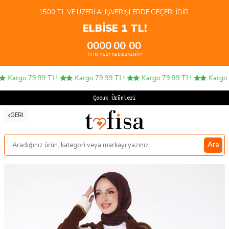
1500 TL VE ÜZERI ALIŞVERIŞLERDE GEÇERLIDIR.
ELBİSE 1 TL!
00
00
00
00
GÜN
SAAT
DAKIKA
SANIYE
Kargo 79,99 TL!
Kargo 79,99 TL!
Kargo 79,99 TL!
Kargo 7
Çocuk Ürünlerind
GERI
Ara