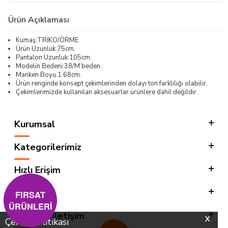
Ürün Açıklaması
Kumaş:TRİKO/ÖRME
Ürün Uzunluk:75cm.
Pantalon Uzunluk:105cm.
Modelin Bedeni:38/M beden.
Manken Boyu:1.68cm.
Ürün renginde konsept çekimlerinden dolayı ton farklılığı olabilir.
Çekimlerimizde kullanılan aksesuarlar ürünlere dahil değildir.
Kurumsal
Kategorilerimiz
Hızlı Erişim
Sosyal
FIRSAT
ÜRÜNLERİ
Adres & İletişim
X
Çerez Politikası