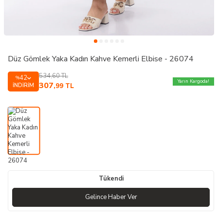
Düz Gömlek Yaka Kadın Kahve Kemerli Elbise - 26074
534,60
TL
42
%
Yarın Kargoda!
307
İNDIRIM
,99
TL
Tükendi
Gelince Haber Ver