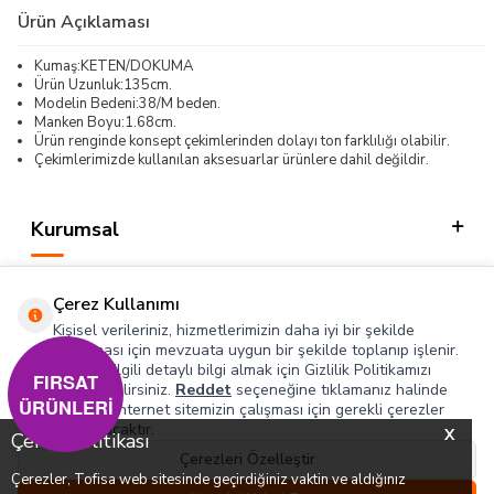
Ürün Açıklaması
Kumaş:KETEN/DOKUMA
Ürün Uzunluk:135cm.
Modelin Bedeni:38/M beden.
Manken Boyu:1.68cm.
Ürün renginde konsept çekimlerinden dolayı ton farklılığı olabilir.
Çekimlerimizde kullanılan aksesuarlar ürünlere dahil değildir.
Kurumsal
Kategorilerimiz
Çerez Kullanımı
Hızlı Erişim
Kişisel verileriniz, hizmetlerimizin daha iyi bir şekilde
sunulması için mevzuata uygun bir şekilde toplanıp işlenir.
Konuyla ilgili detaylı bilgi almak için Gizlilik Politikamızı
Sosyal
FIRSAT
inceleyebilirsiniz.
Reddet
seçeneğine tıklamanız halinde
ÜRÜNLERİ
yalnızca internet sitemizin çalışması için gerekli çerezler
Adres & İletişim
kullanılacaktır.
X
Çerez Politikası
Çerezleri Özelleştir
Çerezler, Tofisa web sitesinde geçirdiğiniz vaktin ve aldığınız
0
0