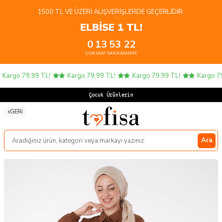
1500 TL VE ÜZERI ALIŞVERIŞLERDE GEÇERLIDIR.
ELBİSE 1 TL!
0
13
53
22
GÜN
SAAT
DAKIKA
SANIYE
Kargo 79,99 TL!
Kargo 79,99 TL!
Kargo 79,99 TL!
Kargo 79,
Çocuk Ürünlerinde
GERI
Ara