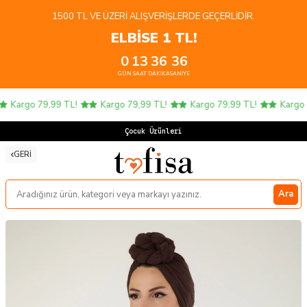
1500 TL VE ÜZERI ALIŞVERIŞLERDE GEÇERLIDIR.
ELBİSE 1 TL!
0
13
36
36
GÜN
SAAT
DAKIKA
SANIYE
Kargo 79,99 TL!
Kargo 79,99 TL!
Kargo 79,99 TL!
Kargo 79
Çocuk Ürünlerinde
GERI
Ara