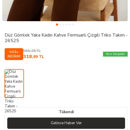
Düz Gömlek Yaka Kadın Kahve Fermuarlı Çizgili Triko Takım -
26525
566,28
TL
44
%
Yarın Kargoda!
318
İNDIRIM
,99
TL
Tükendi
Gelince Haber Ver