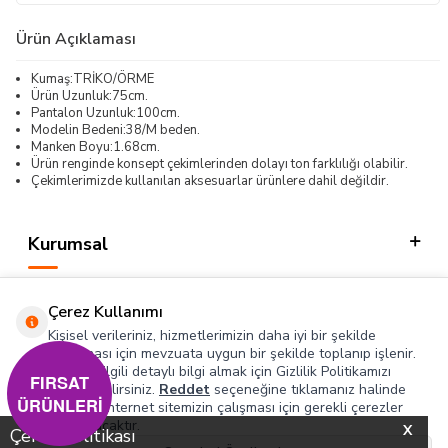
Ürün Açıklaması
Kumaş:TRİKO/ÖRME
Ürün Uzunluk:75cm.
Pantalon Uzunluk:100cm.
Modelin Bedeni:38/M beden.
Manken Boyu:1.68cm.
Ürün renginde konsept çekimlerinden dolayı ton farklılığı olabilir.
Çekimlerimizde kullanılan aksesuarlar ürünlere dahil değildir.
Kurumsal
Kategorilerimiz
Çerez Kullanımı
Hızlı Erişim
Kişisel verileriniz, hizmetlerimizin daha iyi bir şekilde
sunulması için mevzuata uygun bir şekilde toplanıp işlenir.
Konuyla ilgili detaylı bilgi almak için Gizlilik Politikamızı
Sosyal
FIRSAT
inceleyebilirsiniz.
Reddet
seçeneğine tıklamanız halinde
ÜRÜNLERİ
yalnızca internet sitemizin çalışması için gerekli çerezler
Adres & İletişim
kullanılacaktır.
X
Çerez Politikası