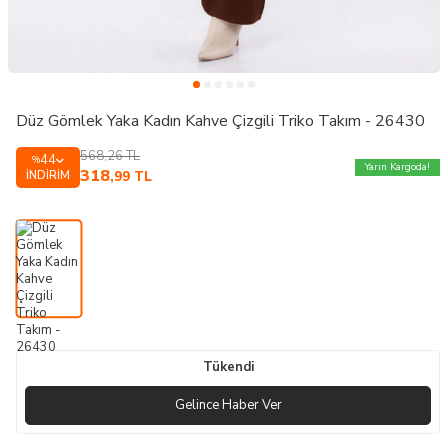
Düz Gömlek Yaka Kadın Kahve Çizgili Triko Takım - 26430
568,26
TL
44
%
Yarın Kargoda!
318
İNDIRIM
,99
TL
Tükendi
Gelince Haber Ver