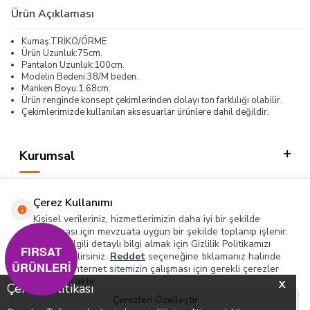
Ürün Açıklaması
Kumaş:TRİKO/ÖRME
Ürün Uzunluk:75cm.
Pantalon Uzunluk:100cm.
Modelin Bedeni:38/M beden.
Manken Boyu:1.68cm.
Ürün renginde konsept çekimlerinden dolayı ton farklılığı olabilir.
Çekimlerimizde kullanılan aksesuarlar ürünlere dahil değildir.
Kurumsal
Kategorilerimiz
Çerez Kullanımı
Hızlı Erişim
Kişisel verileriniz, hizmetlerimizin daha iyi bir şekilde
sunulması için mevzuata uygun bir şekilde toplanıp işlenir.
Konuyla ilgili detaylı bilgi almak için Gizlilik Politikamızı
Sosyal
FIRSAT
inceleyebilirsiniz.
Reddet
seçeneğine tıklamanız halinde
ÜRÜNLERİ
yalnızca internet sitemizin çalışması için gerekli çerezler
Adres & İletişim
kullanılacaktır.
X
Çerez Politikası
Çerezleri Özelleştir