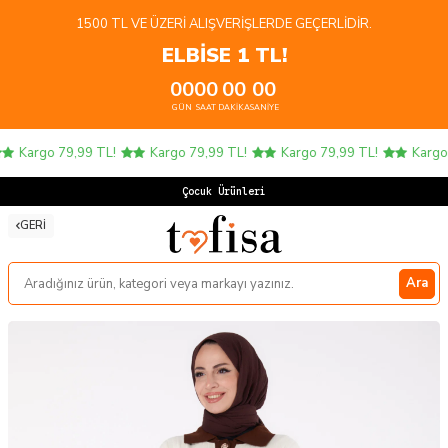
1500 TL VE ÜZERI ALIŞVERIŞLERDE GEÇERLIDIR.
ELBİSE 1 TL!
00
00
00
00
GÜN
SAAT
DAKIKA
SANIYE
Kargo 79,99 TL!
Kargo 79,99 TL!
Kargo 79,99 TL!
Kargo 7
Çocuk Ürünlerind
GERI
Ara