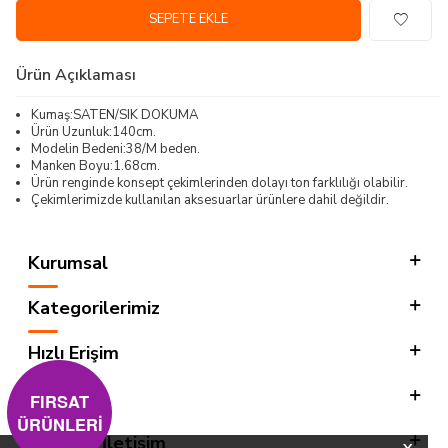
SEPETE EKLE
Ürün Açıklaması
Kumaş:SATEN/SIK DOKUMA
Ürün Uzunluk:140cm.
Modelin Bedeni:38/M beden.
Manken Boyu:1.68cm.
Ürün renginde konsept çekimlerinden dolayı ton farklılığı olabilir.
Çekimlerimizde kullanılan aksesuarlar ürünlere dahil değildir.
Kurumsal
Kategorilerimiz
Hızlı Erişim
Sosyal
FIRSAT
ÜRÜNLERİ
Adres & İletişim