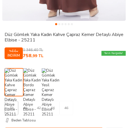
Düz Gömlek Yaka Kadın Kahve Çapraz Kemer Detaylı Abiye
Elbise - 25211
1.346,40
TL
44
%
Yarın Kargoda!
758
İNDIRIM
,99
TL
38
40
42
44
46
Beden Tablosu