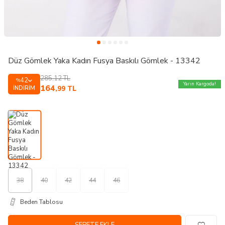
Düz Gömlek Yaka Kadın Fusya Baskılı Gömlek - 13342
285,12
TL
42
%
Yarın Kargoda!
164
İNDIRIM
,99
TL
38
40
42
44
46
Beden Tablosu