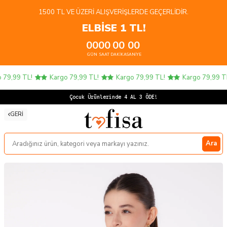
1500 TL VE ÜZERI ALIŞVERIŞLERDE GEÇERLIDIR.
ELBİSE 1 TL!
00
00
00
00
GÜN
SAAT
DAKIKA
SANIYE
79,99 TL!
Kargo 79,99 TL!
Kargo 79,99 TL!
Kargo 79,99 TL!
Çocuk Ürünlerinde 4 AL 3 ÖDE!
GERI
Ara