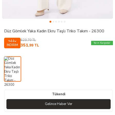
Düz Gömlek Yaka Kadın Ekru Taşlı Triko Takım - 26300
623,70
TL
44
%
Yarın Kargoda!
351
İNDIRIM
,99
TL
Tükendi
Gelince Haber Ver