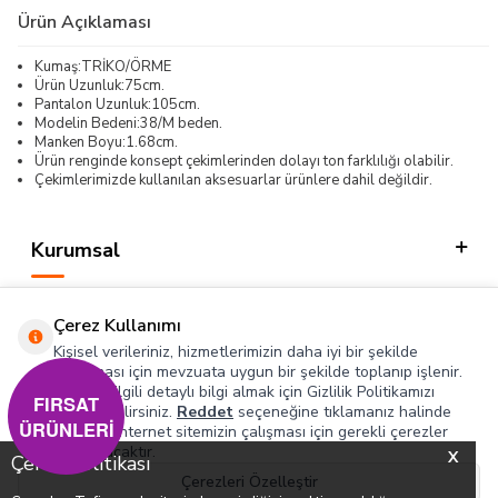
Ürün Açıklaması
Kumaş:TRİKO/ÖRME
Ürün Uzunluk:75cm.
Pantalon Uzunluk:105cm.
Modelin Bedeni:38/M beden.
Manken Boyu:1.68cm.
Ürün renginde konsept çekimlerinden dolayı ton farklılığı olabilir.
Çekimlerimizde kullanılan aksesuarlar ürünlere dahil değildir.
Kurumsal
Kategorilerimiz
Çerez Kullanımı
Hızlı Erişim
Kişisel verileriniz, hizmetlerimizin daha iyi bir şekilde
sunulması için mevzuata uygun bir şekilde toplanıp işlenir.
Konuyla ilgili detaylı bilgi almak için Gizlilik Politikamızı
Sosyal
FIRSAT
inceleyebilirsiniz.
Reddet
seçeneğine tıklamanız halinde
ÜRÜNLERİ
yalnızca internet sitemizin çalışması için gerekli çerezler
Adres & İletişim
kullanılacaktır.
X
Çerez Politikası
Çerezleri Özelleştir