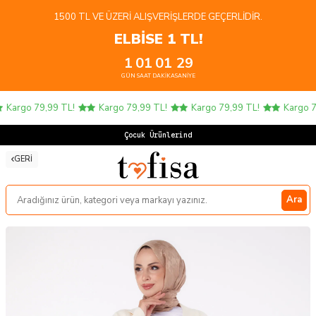
1500 TL VE ÜZERI ALIŞVERIŞLERDE GEÇERLIDIR.
ELBİSE 1 TL!
1
01
01
29
GÜN
SAAT
DAKIKA
SANIYE
Kargo 79,99 TL!
Kargo 79,99 TL!
Kargo 79,99 TL!
Kargo 79
Çocuk Ürünlerinde
GERI
Ara