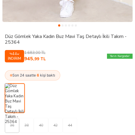
Düz Gömlek Yaka Kadın Buz Mavi Taş Detaylı İkili Takım -
25364
1.683,00
TL
44
%
Yarın Kargoda!
945
İNDIRIM
,99
TL
Son 24 saatte
6
kişi baktı
36
38
40
42
44