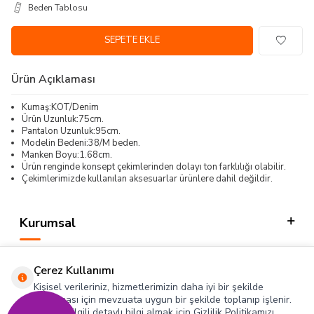
Beden Tablosu
SEPETE EKLE
Ürün Açıklaması
Kumaş:KOT/Denim
Ürün Uzunluk:75cm.
Pantalon Uzunluk:95cm.
Modelin Bedeni:38/M beden.
Manken Boyu:1.68cm.
Ürün renginde konsept çekimlerinden dolayı ton farklılığı olabilir.
Çekimlerimizde kullanılan aksesuarlar ürünlere dahil değildir.
Kurumsal
Kategorilerimiz
Çerez Kullanımı
Hızlı Erişim
Kişisel verileriniz, hizmetlerimizin daha iyi bir şekilde
sunulması için mevzuata uygun bir şekilde toplanıp işlenir.
Konuyla ilgili detaylı bilgi almak için Gizlilik Politikamızı