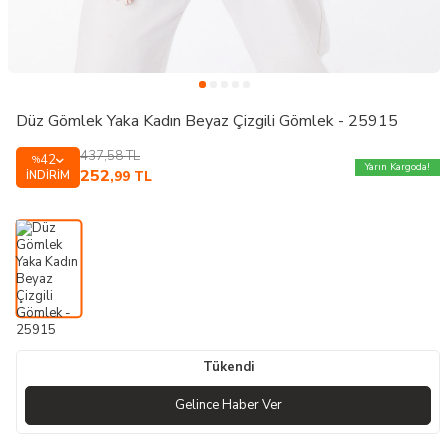
Düz Gömlek Yaka Kadın Beyaz Çizgili Gömlek - 25915
437,58
TL
42
%
Yarın Kargoda!
252
İNDIRIM
,99
TL
Tükendi
Gelince Haber Ver