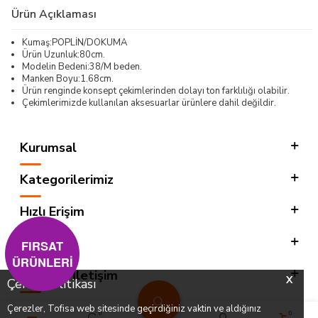
Ürün Açıklaması
Kumaş:POPLİN/DOKUMA
Ürün Uzunluk:80cm.
Modelin Bedeni:38/M beden.
Manken Boyu:1.68cm.
Ürün renginde konsept çekimlerinden dolayı ton farklılığı olabilir.
Çekimlerimizde kullanılan aksesuarlar ürünlere dahil değildir.
Kurumsal
Kategorilerimiz
Hızlı Erişim
Sosyal
FIRSAT
ÜRÜNLERİ
Adres & İletişim
X
Çerez Politikası
Çerezler, Tofisa web sitesinde geçirdiğiniz vaktin ve aldığınız
0
0