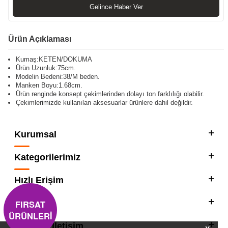
Gelince Haber Ver
Ürün Açıklaması
Kumaş:KETEN/DOKUMA
Ürün Uzunluk:75cm.
Modelin Bedeni:38/M beden.
Manken Boyu:1.68cm.
Ürün renginde konsept çekimlerinden dolayı ton farklılığı olabilir.
Çekimlerimizde kullanılan aksesuarlar ürünlere dahil değildir.
Kurumsal
Kategorilerimiz
Hızlı Erişim
FIRSAT
Sosyal
ÜRÜNLERİ
Adres & İletişim