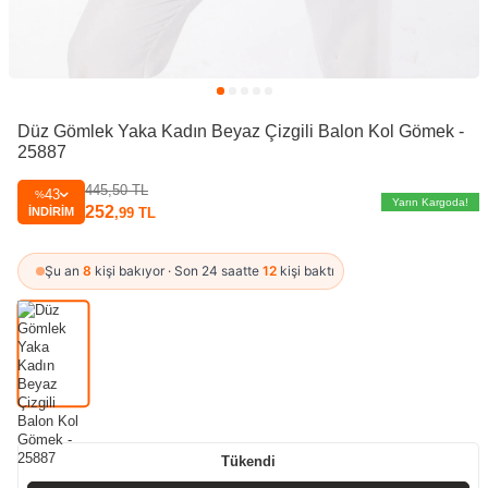
Düz Gömlek Yaka Kadın Beyaz Çizgili Balon Kol Gömek -
25887
445,50
TL
43
%
Yarın Kargoda!
252
İNDIRIM
,99
TL
Şu an
8
kişi bakıyor · Son 24 saatte
12
kişi baktı
Tükendi