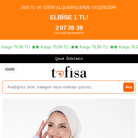
1500 TL VE ÜZERI ALIŞVERIŞLERDE GEÇERLIDIR.
ELBİSE 1 TL!
2
07
39
39
GÜN
SAAT
DAKIKA
SANIYE
Kargo 79,99 TL!
Kargo 79,99 TL!
Kargo 79,99 TL!
Kargo 79,99
Çocuk Ürünlerinde
GERI
Ara