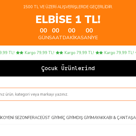
1500 TL VE ÜZERI ALIŞVERIŞLERDE GEÇERLIDIR.
ELBİSE 1 TL!
00
00
00
00
GÜN
SAAT
DAKIKA
SANIYE
 TL!
Kargo 79,99 TL!
Kargo 79,99 TL!
Kargo 79,99 TL!
Çocuk Ürünlerinde 4 A
IKO
YENI SEZON
FERACE
ÜST GIYIM
İÇ GIYIM
DIŞ GIYIM
AYAKKABI & ÇANTA
ŞA