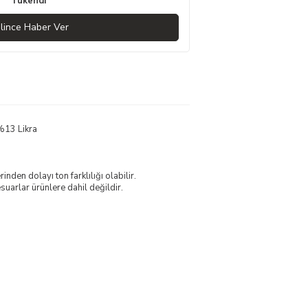
Tükendi
lince Haber Ver
%13 Likra
nden dolayı ton farklılığı olabilir.
uarlar ürünlere dahil değildir.