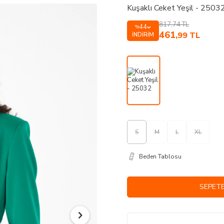
Kuşaklı Ceket Yeşil - 2503
817,74
TL
44
%
461
,99
TL
İNDIRIM
S
M
L
XL
Beden Tablosu
SEPETE