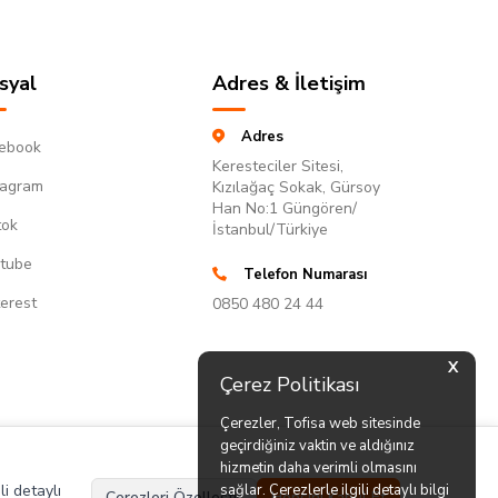
syal
Adres & İletişim
Adres
ebook
Keresteciler Sitesi,
tagram
Kızılağaç Sokak, Gürsoy
Han No:1 Güngören/
tok
İstanbul/Türkiye
tube
Telefon Numarası
terest
0850 480 24 44
X
Çerez Politikası
Çerezler, Tofisa web sitesinde
geçirdiğiniz vaktin ve aldığınız
hizmetin daha verimli olmasını
li detaylı
sağlar. Çerezlerle ilgili detaylı bilgi
Çerezleri Özelleştir
Hepsini Kabul Et