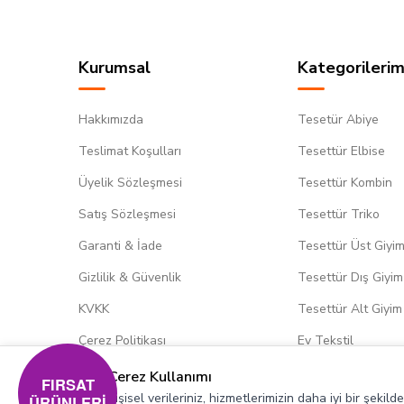
Kurumsal
Kategorilerim
Hakkımızda
Tesetür Abiye
Teslimat Koşulları
Tesettür Elbise
Üyelik Sözleşmesi
Tesettür Kombin
Satış Sözleşmesi
Tesettür Triko
Garanti & İade
Tesettür Üst Giyi
Gizlilik & Güvenlik
Tesettür Dış Giyim
KVKK
Tesettür Alt Giyim
Çerez Politikası
Ev Tekstil
Çerez Kullanımı
FIRSAT
Kişisel verileriniz, hizmetlerimizin daha iyi bir şekil
ÜRÜNLERİ