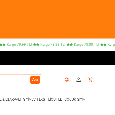
Kargo 79,99 TL!
Kargo 79,99 TL!
Kargo 79,99 TL!
Kargo 7
0
Ara
L & EŞARP
ALT GIYIM
EV TEKSTILI
OUTLET
ÇOCUK GIYIM