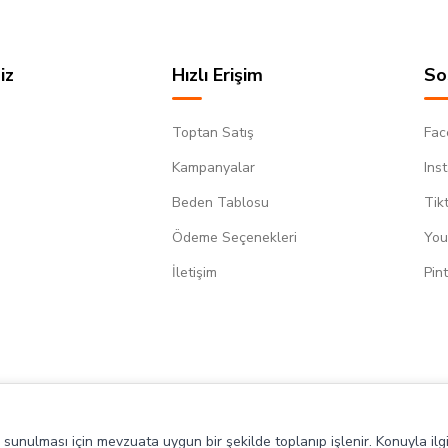
iz
Hızlı Erişim
So
Toptan Satış
Fac
Kampanyalar
Ins
Beden Tablosu
Tik
Ödeme Seçenekleri
You
m
İletişim
Pin
de sunulması için mevzuata uygun bir şekilde toplanıp işlenir. Konuyla ilgi