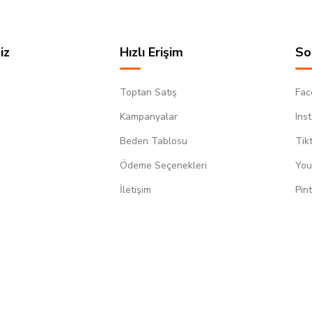
iz
Hızlı Erişim
So
Toptan Satış
Fac
Kampanyalar
Ins
Beden Tablosu
Tik
Ödeme Seçenekleri
You
m
İletişim
Pin