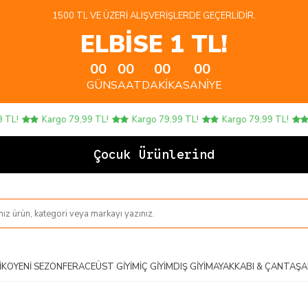
1500 TL VE ÜZERI ALIŞVERIŞLERDE GEÇERLIDIR.
ELBİSE 1 TL!
00
00
00
00
GÜN
SAAT
DAKIKA
SANIYE
L!
Kargo 79,99 TL!
Kargo 79,99 TL!
Kargo 79,99 TL!
K
Çocuk Ürünlerinde 4
IKO
YENI SEZON
FERACE
ÜST GIYIM
İÇ GIYIM
DIŞ GIYIM
AYAKKABI & ÇANTA
ŞA