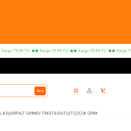
argo 79,99 TL!
Kargo 79,99 TL!
Kargo 79,99 TL!
Kargo 79,9
0
Ara
L & EŞARP
ALT GIYIM
EV TEKSTILI
OUTLET
ÇOCUK GIYIM