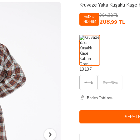
Kruvaze Yaka Kuşaklı Kaşe
364,32
TL
43
%
208
,99
TL
İNDIRIM
M - L
XL - XXL
Beden Tablosu
SEPETE