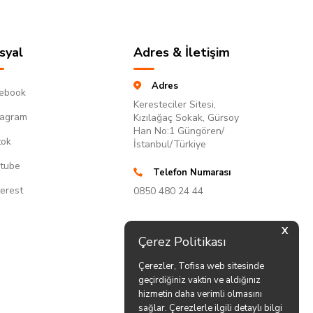
syal
Adres & İletişim
Adres
ebook
Keresteciler Sitesi,
tagram
Kızılağaç Sokak, Gürsoy
Han No:1 Güngören/
tok
İstanbul/Türkiye
tube
Telefon Numarası
terest
0850 480 24 44
X
Çerez Politikası
Çerezler, Tofisa web sitesinde
geçirdiğiniz vaktin ve aldığınız
hizmetin daha verimli olmasını
sağlar. Çerezlerle ilgili detaylı bilgi