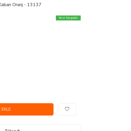
 Kaban Oranj - 13137
Yarın Kargoda!
 EKLE