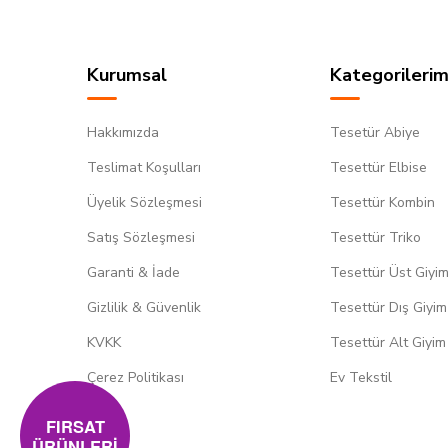
Kurumsal
Kategorilerim
Hakkımızda
Tesetür Abiye
Teslimat Koşulları
Tesettür Elbise
Üyelik Sözleşmesi
Tesettür Kombin
Satış Sözleşmesi
Tesettür Triko
Garanti & İade
Tesettür Üst Giyi
Gizlilik & Güvenlik
Tesettür Dış Giyim
KVKK
Tesettür Alt Giyim
Çerez Politikası
Ev Tekstil
FIRSAT
ÜRÜNLERİ