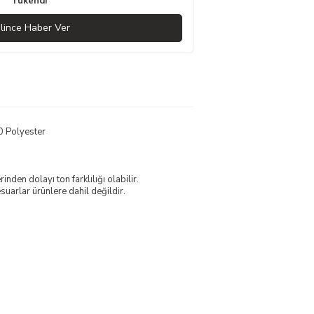
Tükendi
lince Haber Ver
0 Polyester
nden dolayı ton farklılığı olabilir.
uarlar ürünlere dahil değildir.