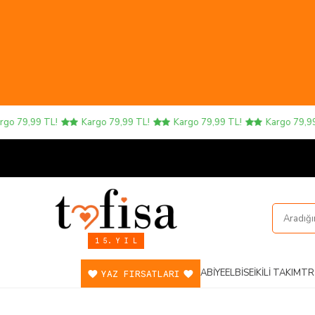
o 79,99 TL!
Kargo 79,99 TL!
Kargo 79,99 TL!
Kargo 79,99 T
1 5. Y I L
ABIYE
ELBISE
İKILI TAKIM
TR
YAZ FIRSATLARI