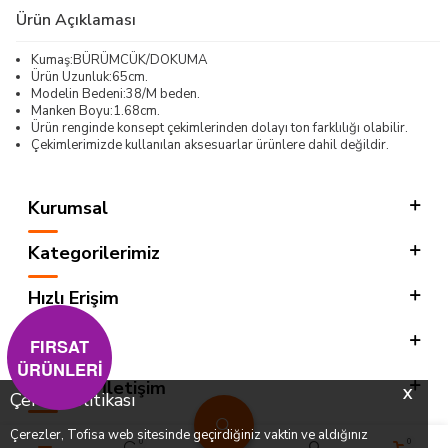
Ürün Açıklaması
Kumaş:BÜRÜMCÜK/DOKUMA
Ürün Uzunluk:65cm.
Modelin Bedeni:38/M beden.
Manken Boyu:1.68cm.
Ürün renginde konsept çekimlerinden dolayı ton farklılığı olabilir.
Çekimlerimizde kullanılan aksesuarlar ürünlere dahil değildir.
Kurumsal
Kategorilerimiz
Hızlı Erişim
Sosyal
FIRSAT
ÜRÜNLERİ
Adres & İletişim
X
Çerez Politikası
Çerezler, Tofisa web sitesinde geçirdiğiniz vaktin ve aldığınız
0
0