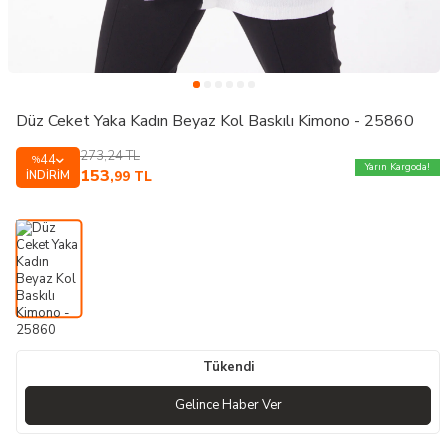
Düz Ceket Yaka Kadın Beyaz Kol Baskılı Kimono - 25860
273,24
TL
44
%
Yarın Kargoda!
153
İNDIRIM
,99
TL
Tükendi
Gelince Haber Ver