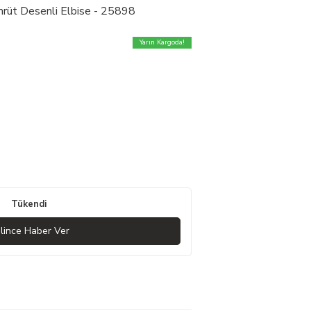
mrüt Desenli Elbise - 25898
Yarın Kargoda!
Tükendi
lince Haber Ver