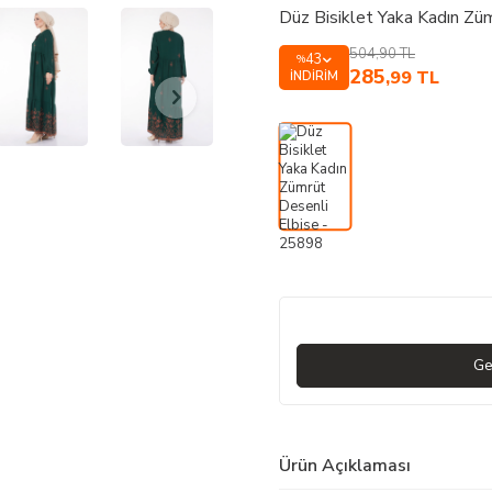
Düz Bisiklet Yaka Kadın Zü
504,90
TL
43
%
285
,99
TL
İNDIRIM
Ge
Ürün Açıklaması