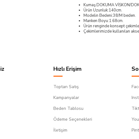
Kumaş:DOKUMA VİSKON/DO
Ürün Uzunluk:140cm.
Modelin Bedeni:38/M beden.
Manken Boyu:1.68cm.
Ürün renginde konsept çekimleri
Çekimlerimizde kullanılan akses
iz
Hızlı Erişim
So
Toptan Satış
Fac
Kampanyalar
Ins
Beden Tablosu
Tik
Ödeme Seçenekleri
You
m
İletişim
Pin