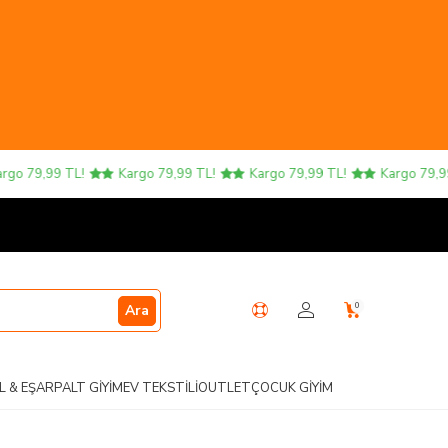
o 79,99 TL!
Kargo 79,99 TL!
Kargo 79,99 TL!
Kargo 79,99 
0
Ara
L & EŞARP
ALT GIYIM
EV TEKSTILI
OUTLET
ÇOCUK GIYIM