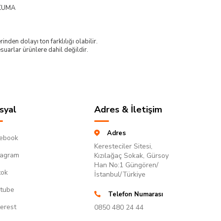
KUMA
nden dolayı ton farklılığı olabilir.
uarlar ürünlere dahil değildir.
syal
Adres & İletişim
Adres
ebook
Keresteciler Sitesi,
tagram
Kızılağaç Sokak, Gürsoy
Han No:1 Güngören/
tok
İstanbul/Türkiye
tube
Telefon Numarası
terest
0850 480 24 44