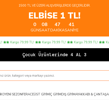
1500 TL VE ÜZERI ALIŞVERIŞLERDE GEÇERLIDIR.
ELBİSE 1 TL!
0
08
47
41
GÜN
SAAT
DAKIKA
SANIYE
Kargo 79,99 TL!
Kargo 79,99 TL!
Kargo 79,99 TL!
Karg
Çocuk Ürünlerinde 4 AL 3 ÖD
IKO
YENI SEZON
FERACE
ÜST GIYIM
İÇ GIYIM
DIŞ GIYIM
AYAKKABI & ÇANTA
ŞA