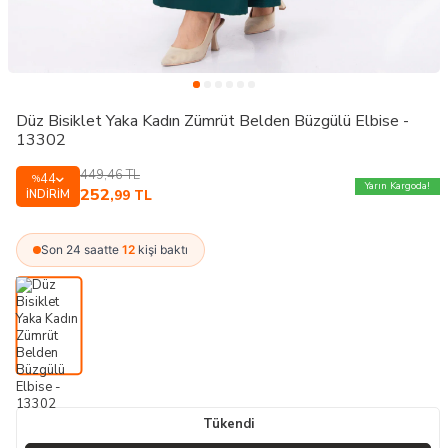
Düz Bisiklet Yaka Kadın Zümrüt Belden Büzgülü Elbise -
13302
449,46
TL
44
%
Yarın Kargoda!
252
İNDIRIM
,99
TL
Son 24 saatte
12
kişi baktı
Tükendi