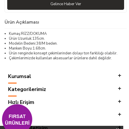
Gelince Haber Ver
Ürün Açıklaması
Kumaş:RİZZ/DOKUMA
Ürün Uzunluk:135cm.
Modelin Bedeni:38/M beden.
Manken Boyu:1.68cm.
Ürün renginde konsept çekimlerinden dolayı ton farklılığı olabilir.
Çekimlerimizde kullanılan aksesuarlar ürünlere dahil değildir.
Kurumsal
Kategorilerimiz
Hızlı Erişim
Sosyal
FIRSAT
ÜRÜNLERİ
Adres & İletişim