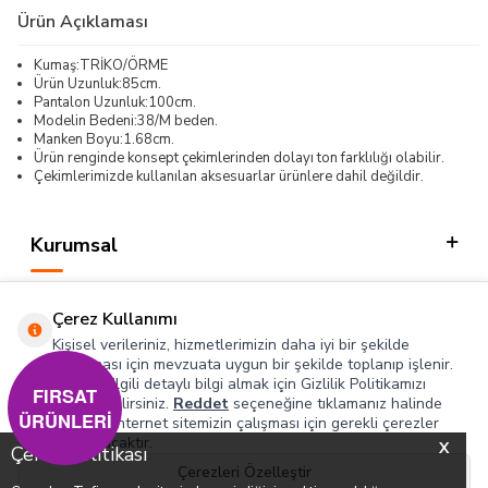
Ürün Açıklaması
Kumaş:TRİKO/ÖRME
Ürün Uzunluk:85cm.
Pantalon Uzunluk:100cm.
Modelin Bedeni:38/M beden.
Manken Boyu:1.68cm.
Ürün renginde konsept çekimlerinden dolayı ton farklılığı olabilir.
Çekimlerimizde kullanılan aksesuarlar ürünlere dahil değildir.
Kurumsal
Kategorilerimiz
Çerez Kullanımı
Hızlı Erişim
Kişisel verileriniz, hizmetlerimizin daha iyi bir şekilde
sunulması için mevzuata uygun bir şekilde toplanıp işlenir.
Konuyla ilgili detaylı bilgi almak için Gizlilik Politikamızı
Sosyal
FIRSAT
inceleyebilirsiniz.
Reddet
seçeneğine tıklamanız halinde
ÜRÜNLERİ
yalnızca internet sitemizin çalışması için gerekli çerezler
Adres & İletişim
kullanılacaktır.
X
Çerez Politikası
Çerezleri Özelleştir