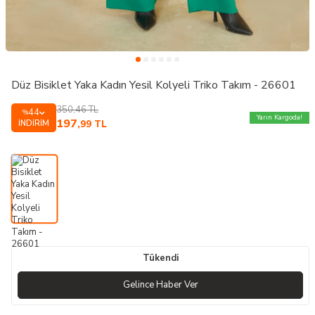
Düz Bisiklet Yaka Kadın Yesil Kolyeli Triko Takım - 26601
350,46
TL
44
%
Yarın Kargoda!
197
İNDIRIM
,99
TL
Tükendi
Gelince Haber Ver