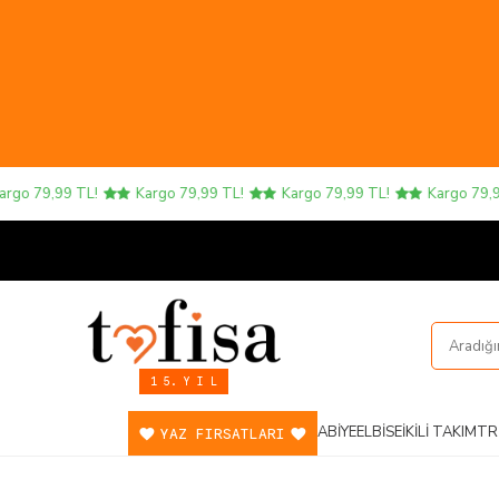
go 79,99 TL!
Kargo 79,99 TL!
Kargo 79,99 TL!
Kargo 79,99 
1 5. Y I L
ABIYE
ELBISE
İKILI TAKIM
TR
YAZ FIRSATLARI