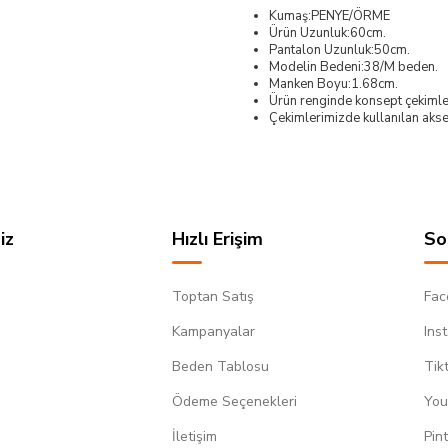
Kumaş:PENYE/ÖRME
Ürün Uzunluk:60cm.
Pantalon Uzunluk:50cm.
Modelin Bedeni:38/M beden.
Manken Boyu:1.68cm.
Ürün renginde konsept çekimleri
Çekimlerimizde kullanılan akses
iz
Hızlı Erişim
So
Toptan Satış
Fac
Kampanyalar
Ins
Beden Tablosu
Tik
Ödeme Seçenekleri
You
m
İletişim
Pin