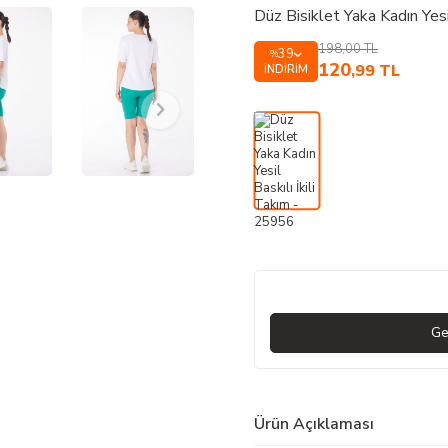
Düz Bisiklet Yaka Kadın Yesi
198,00
TL
39
%
120
,99
TL
İNDIRIM
Ge
Ürün Açıklaması