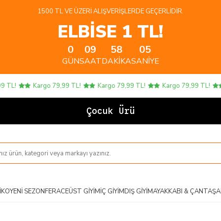
1500 TL VE ÜZERI ALIŞVERIŞLERDE GEÇERLIDIR.
ELBİSE 1 TL!
0
09
58
05
GÜN
SAAT
DAKIKA
SANIYE
TL!
Kargo 79,99 TL!
Kargo 79,99 TL!
Kargo 79,99 TL!
Çocuk Ürünler
IKO
YENI SEZON
FERACE
ÜST GIYIM
İÇ GIYIM
DIŞ GIYIM
AYAKKABI & ÇANTA
ŞA