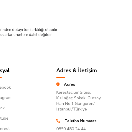
nden dolayı ton farklılığı olabilir.
uarlar ürünlere dahil değildir.
syal
Adres & İletişim
Adres
ebook
Keresteciler Sitesi,
tagram
Kızılağaç Sokak, Gürsoy
Han No:1 Güngören/
tok
İstanbul/Türkiye
tube
Telefon Numarası
terest
0850 480 24 44