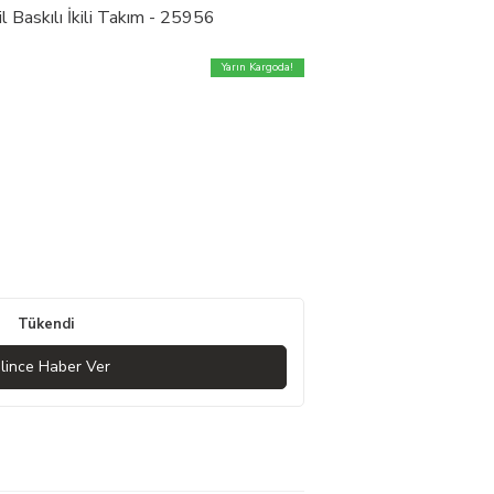
l Baskılı İkili Takım - 25956
Yarın Kargoda!
Tükendi
lince Haber Ver