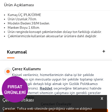
Ürün Açıklaması
Kumaş:ÜÇ İPLİK/ÖRME
Ürün Uzunluk:70cm.
Modelin Bedeni:38/M beden.
Manken Boyu:1.68cm.
Ürün renginde konsept çekimlerinden dolayı ton farklılığı olabilir.
Çekimlerimizde kullanılan aksesuarlar ürünlere dahil değildir.
Kurumsal
Kategorilerimiz
Çerez Kullanımı
Hızlı Erişim
Kişisel verileriniz, hizmetlerimizin daha iyi bir şekilde
sunulması için mevzuata uygun bir şekilde toplanıp işlenir.
Konuyla ilgili detaylı bilgi almak için Gizlilik Politikamızı
Sosyal
FIRSAT
inceleyebilirsiniz.
Reddet
seçeneğine tıklamanız halinde
ÜRÜNLERİ
yalnızca internet sitemizin çalışması için gerekli çerezler
Adres & İletişim
kullanılacaktır.
X
Çerez Politikası
Çerezleri Özelleştir
Çerezler, Tofisa web sitesinde geçirdiğiniz vaktin ve aldığınız
0
0