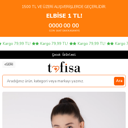
1500 TL VE ÜZERI ALIŞVERIŞLERDE GEÇERLIDIR.
ELBİSE 1 TL!
00
00
00
00
GÜN
SAAT
DAKIKA
SANIYE
Kargo 79,99 TL!
Kargo 79,99 TL!
Kargo 79,99 TL!
Kargo 79
Çocuk Ürünlerind
GERI
Ara