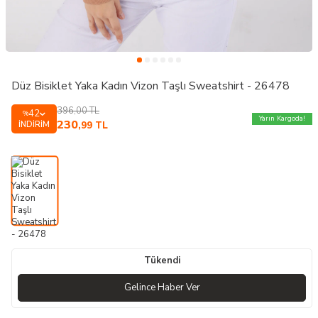
Düz Bisiklet Yaka Kadın Vizon Taşlı Sweatshirt - 26478
396,00
TL
42
%
Yarın Kargoda!
230
İNDIRIM
,99
TL
Tükendi
Gelince Haber Ver