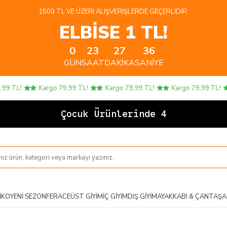
1500 TL VE ÜZERI ALIŞVERIŞLERDE GEÇERLIDIR.
ELBİSE 1 TL!
0
23
27
35
GÜN
SAAT
DAKIKA
SANIYE
 TL!
Kargo 79,99 TL!
Kargo 79,99 TL!
Kargo 79,99 TL!
Çocuk Ürünlerinde 4 AL
IKO
YENI SEZON
FERACE
ÜST GIYIM
İÇ GIYIM
DIŞ GIYIM
AYAKKABI & ÇANTA
ŞA