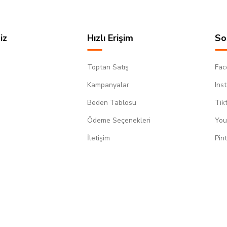
iz
Hızlı Erişim
So
Toptan Satış
Fac
Kampanyalar
Ins
Beden Tablosu
Tik
Ödeme Seçenekleri
You
m
İletişim
Pin