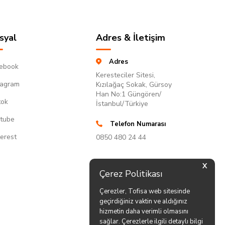
syal
Adres & İletişim
Adres
ebook
Keresteciler Sitesi,
tagram
Kızılağaç Sokak, Gürsoy
Han No:1 Güngören/
tok
İstanbul/Türkiye
tube
Telefon Numarası
terest
0850 480 24 44
X
Çerez Politikası
Çerezler, Tofisa web sitesinde
geçirdiğiniz vaktin ve aldığınız
hizmetin daha verimli olmasını
sağlar. Çerezlerle ilgili detaylı bilgi