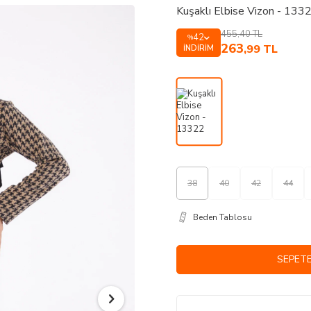
Kuşaklı Elbise Vizon - 133
455,40
TL
42
%
263
,99
TL
İNDIRIM
38
40
42
44
Beden Tablosu
SEPETE