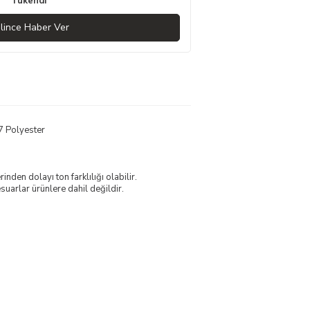
Tükendi
lince Haber Ver
7 Polyester
nden dolayı ton farklılığı olabilir.
uarlar ürünlere dahil değildir.