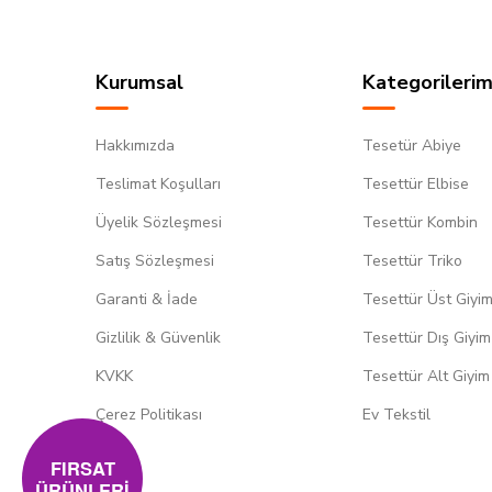
Kurumsal
Kategorilerim
Hakkımızda
Tesetür Abiye
Teslimat Koşulları
Tesettür Elbise
Üyelik Sözleşmesi
Tesettür Kombin
Satış Sözleşmesi
Tesettür Triko
Garanti & İade
Tesettür Üst Giyi
Gizlilik & Güvenlik
Tesettür Dış Giyim
KVKK
Tesettür Alt Giyim
Çerez Politikası
Ev Tekstil
FIRSAT
ÜRÜNLERİ