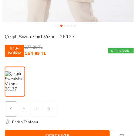
Çizgili Sweatshirt Vizon - 26137
277,20
TL
40
%
Yarın Kargoda!
164
İNDIRIM
,99
TL
S
M
L
XL
Beden Tablosu