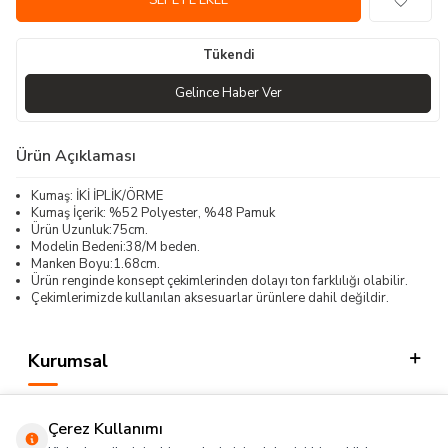
SEPETE EKLE
Tükendi
Gelince Haber Ver
Ürün Açıklaması
Kumaş: İKİ İPLİK/ÖRME
Kumaş İçerik: %52 Polyester, %48 Pamuk
Ürün Uzunluk:75cm.
Modelin Bedeni:38/M beden.
Manken Boyu:1.68cm.
Ürün renginde konsept çekimlerinden dolayı ton farklılığı olabilir.
Çekimlerimizde kullanılan aksesuarlar ürünlere dahil değildir.
Kurumsal
Kategorilerimiz
Çerez Kullanımı