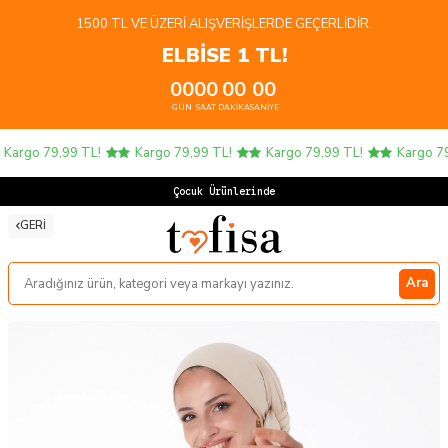
1500 TL VE ÜZERI ALIŞVERIŞLERDE GEÇERLIDIR.
ELBİSE 1 TL!
00
00
00
00
GÜN
SAAT
DAKIKA
SANIYE
argo 79,99 TL!
Kargo 79,99 TL!
Kargo 79,99 TL!
Kargo 79,
Çocuk Ürünlerinde 4
GERI
Ara