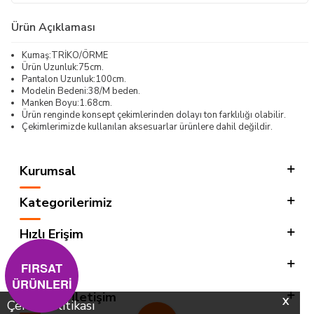
Ürün Açıklaması
Kumaş:TRİKO/ÖRME
Ürün Uzunluk:75cm.
Pantalon Uzunluk:100cm.
Modelin Bedeni:38/M beden.
Manken Boyu:1.68cm.
Ürün renginde konsept çekimlerinden dolayı ton farklılığı olabilir.
Çekimlerimizde kullanılan aksesuarlar ürünlere dahil değildir.
Kurumsal
Kategorilerimiz
Hızlı Erişim
Sosyal
FIRSAT
ÜRÜNLERİ
Adres & İletişim
X
Çerez Politikası