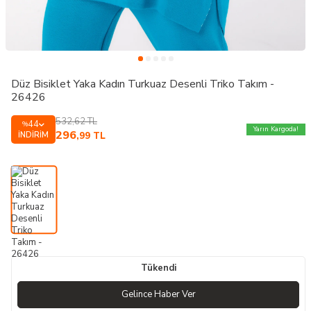
Düz Bisiklet Yaka Kadın Turkuaz Desenli Triko Takım -
26426
532,62
TL
44
%
Yarın Kargoda!
296
İNDIRIM
,99
TL
Tükendi
Gelince Haber Ver