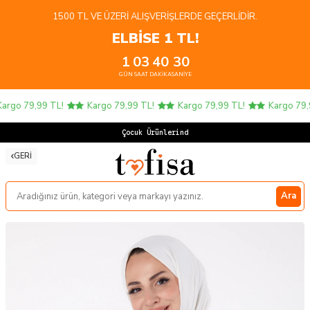
1500 TL VE ÜZERI ALIŞVERIŞLERDE GEÇERLIDIR.
ELBİSE 1 TL!
1
03
40
29
GÜN
SAAT
DAKIKA
SANIYE
rgo 79,99 TL!
Kargo 79,99 TL!
Kargo 79,99 TL!
Kargo 79,99
Çocuk Ürünlerinde 4
GERI
Ara