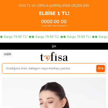
1500 TL VE ÜZERI ALIŞVERIŞLERDE GEÇERLIDIR.
ELBİSE 1 TL!
00
00
00
00
GÜN
SAAT
DAKIKA
SANIYE
Kargo 79,99 TL!
Kargo 79,99 TL!
Kargo 79,99 TL!
Kargo 7
Çocuk
GERI
Ara