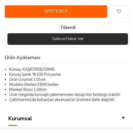
SEPETE EKLE
Tükendi
Gelince Haber Ver
Ürün Açıklaması
Kumaş: KAŞKORSE/ÖRME
Kumaş İçerik: %100 Polyester
Ürün Uzunluk:115cm.
Modelin Bedeni:38/M beden.
Manken Boyu:1.68cm.
Ürün renginde konsept çekimlerinden dolayı ton farklılığı olabilir.
Çekimlerimizde kullanılan aksesuarlar ürünlere dahil değildir.
Kurumsal
Kategorilerimiz