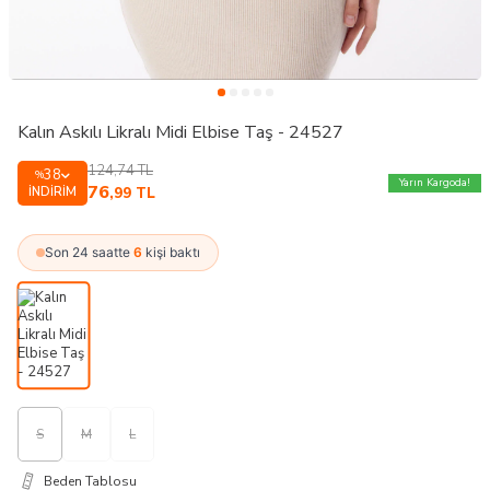
Kalın Askılı Likralı Midi Elbise Taş - 24527
124,74
TL
38
%
Yarın Kargoda!
76
İNDIRIM
,99
TL
Son 24 saatte
6
kişi baktı
S
M
L
Beden Tablosu