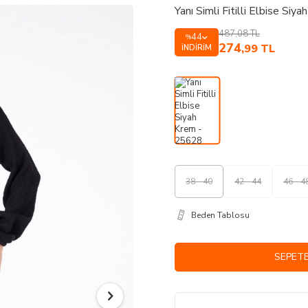
Yanı Simli Fitilli Elbise Si
487,08
TL
44
%
274
,99
TL
İNDIRIM
38 - 40
42 - 44
46 - 4
Beden Tablosu
SEPETE