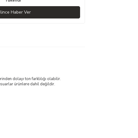
Tükendi
lince Haber Ver
nden dolayı ton farklılığı olabilir.
uarlar ürünlere dahil değildir.