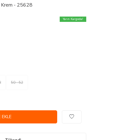
yah Krem - 25628
Yarın Kargoda!
8
50 - 52
 EKLE