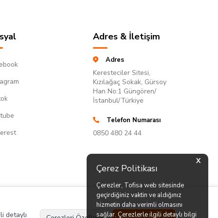
syal
Adres & İletişim
Adres
ebook
Keresteciler Sitesi,
tagram
Kızılağaç Sokak, Gürsoy
Han No:1 Güngören/
tok
İstanbul/Türkiye
tube
Telefon Numarası
terest
0850 480 24 44
X
Çerez Politikası
Çerezler, Tofisa web sitesinde
geçirdiğiniz vaktin ve aldığınız
hizmetin daha verimli olmasını
li detaylı
sağlar. Çerezlerle ilgili detaylı bilgi
Çerezleri Özelleştir
Hepsini Kabul Et