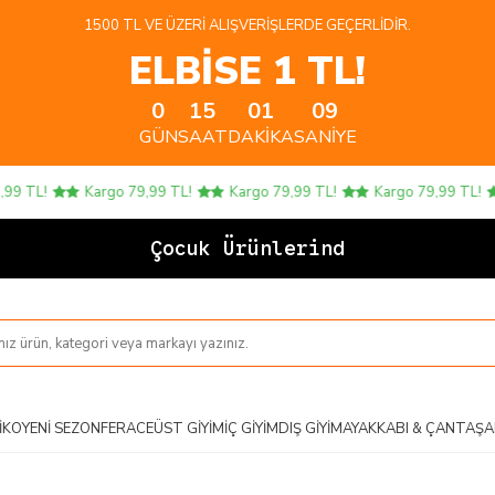
1500 TL VE ÜZERI ALIŞVERIŞLERDE GEÇERLIDIR.
ELBİSE 1 TL!
0
15
01
08
GÜN
SAAT
DAKIKA
SANIYE
 TL!
Kargo 79,99 TL!
Kargo 79,99 TL!
Kargo 79,99 TL!
Çocuk Ürünlerinde 4
IKO
YENI SEZON
FERACE
ÜST GIYIM
İÇ GIYIM
DIŞ GIYIM
AYAKKABI & ÇANTA
ŞA