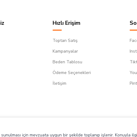
iz
Hızlı Erişim
So
Toptan Satış
Fac
Kampanyalar
Ins
Beden Tablosu
Tik
Ödeme Seçenekleri
You
m
İletişim
Pin
de sunulması için mevzuata uygun bir şekilde toplanıp işlenir. Konuyla ilgi