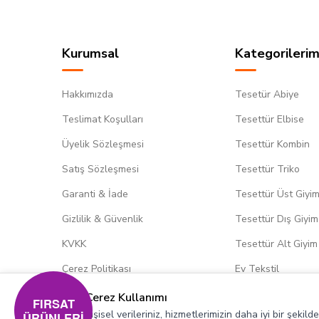
Kurumsal
Kategorilerim
Hakkımızda
Tesetür Abiye
Teslimat Koşulları
Tesettür Elbise
Üyelik Sözleşmesi
Tesettür Kombin
Satış Sözleşmesi
Tesettür Triko
Garanti & İade
Tesettür Üst Giyi
Gizlilik & Güvenlik
Tesettür Dış Giyim
KVKK
Tesettür Alt Giyim
Çerez Politikası
Ev Tekstil
Çerez Kullanımı
FIRSAT
Kişisel verileriniz, hizmetlerimizin daha iyi bir şekil
ÜRÜNLERİ