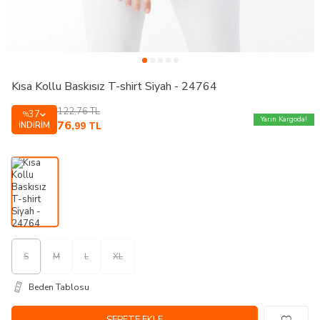
Kısa Kollu Baskısız T-shirt Siyah - 24764
122,76
TL
37
%
Yarın Kargoda!
76
İNDIRIM
,99
TL
S
M
L
XL
Beden Tablosu