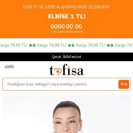
1500 TL VE ÜZERI ALIŞVERIŞLERDE GEÇERLIDIR.
ELBİSE 1 TL!
00
00
00
00
GÜN
SAAT
DAKIKA
SANIYE
rgo 79,99 TL!
Kargo 79,99 TL!
Kargo 79,99 TL!
Kargo 79,9
Çocuk Ürünlerinde
GERI
Ara