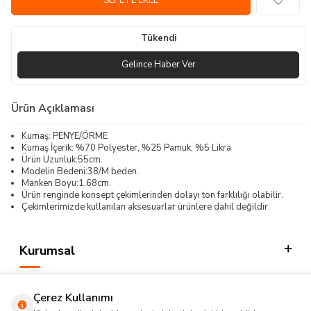
SEPETE EKLE
Tükendi
Gelince Haber Ver
Ürün Açıklaması
Kumaş: PENYE/ÖRME
Kumaş İçerik: %70 Polyester, %25 Pamuk, %5 Likra
Ürün Uzunluk:55cm.
Modelin Bedeni:38/M beden.
Manken Boyu:1.68cm.
Ürün renginde konsept çekimlerinden dolayı ton farklılığı olabilir.
Çekimlerimizde kullanılan aksesuarlar ürünlere dahil değildir.
Kurumsal
Kategorilerimiz
Çerez Kullanımı