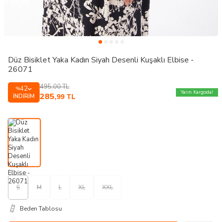
Düz Bisiklet Yaka Kadın Siyah Desenli Kuşaklı Elbise -
26071
495,00
TL
42
%
Yarın Kargoda!
285
İNDIRIM
,99
TL
S
M
L
XL
XXL
Beden Tablosu