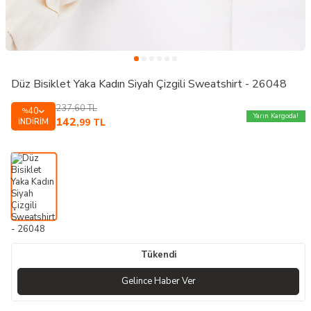
Düz Bisiklet Yaka Kadın Siyah Çizgili Sweatshirt - 26048
237,60
TL
40
%
Yarın Kargoda!
142
İNDIRIM
,99
TL
Tükendi
Gelince Haber Ver