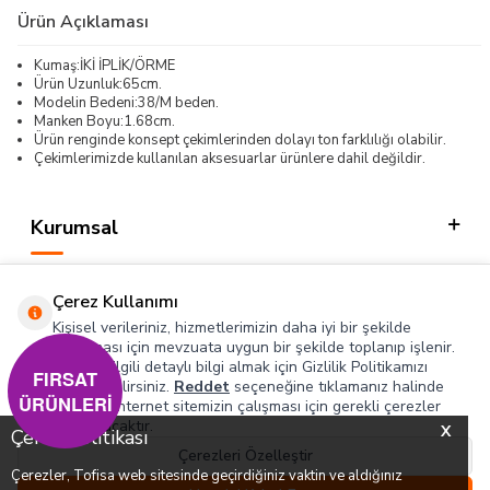
Ürün Açıklaması
Kumaş:İKİ İPLİK/ÖRME
Ürün Uzunluk:65cm.
Modelin Bedeni:38/M beden.
Manken Boyu:1.68cm.
Ürün renginde konsept çekimlerinden dolayı ton farklılığı olabilir.
Çekimlerimizde kullanılan aksesuarlar ürünlere dahil değildir.
Kurumsal
Kategorilerimiz
Çerez Kullanımı
Hızlı Erişim
Kişisel verileriniz, hizmetlerimizin daha iyi bir şekilde
sunulması için mevzuata uygun bir şekilde toplanıp işlenir.
Konuyla ilgili detaylı bilgi almak için Gizlilik Politikamızı
Sosyal
FIRSAT
inceleyebilirsiniz.
Reddet
seçeneğine tıklamanız halinde
ÜRÜNLERİ
yalnızca internet sitemizin çalışması için gerekli çerezler
Adres & İletişim
kullanılacaktır.
X
Çerez Politikası
Çerezleri Özelleştir
Çerezler, Tofisa web sitesinde geçirdiğiniz vaktin ve aldığınız
0
0