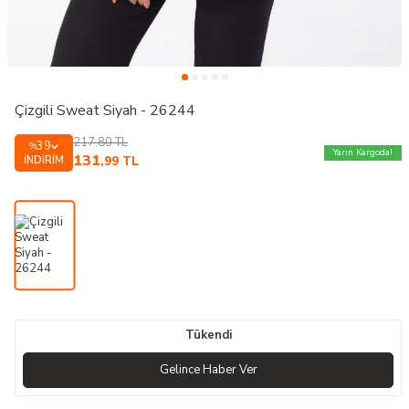
Çizgili Sweat Siyah - 26244
217,80
TL
39
%
Yarın Kargoda!
131
İNDIRIM
,99
TL
Tükendi
Gelince Haber Ver