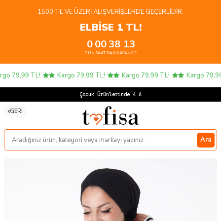
1500 TL VE ÜZERI ALIŞVERIŞLERDE GEÇERLIDIR.
ELBİSE 1 TL!
0
00
38
12
GÜN
SAAT
DAKIKA
SANIYE
go 79,99 TL!
Kargo 79,99 TL!
Kargo 79,99 TL!
Kargo 79,99 
Çocuk Ürünlerinde 4 AL
GERI
Ara