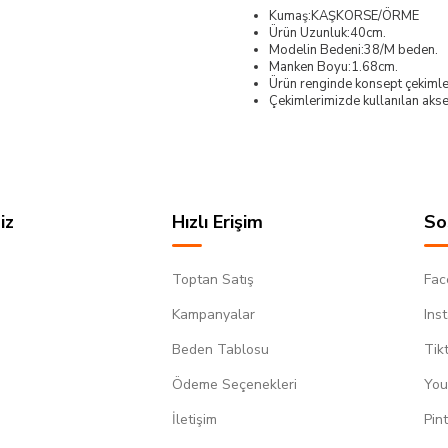
Kumaş:KAŞKORSE/ÖRME
Ürün Uzunluk:40cm.
Modelin Bedeni:38/M beden.
Manken Boyu:1.68cm.
Ürün renginde konsept çekimleri
Çekimlerimizde kullanılan akses
iz
Hızlı Erişim
So
Toptan Satış
Fac
Kampanyalar
Ins
Beden Tablosu
Tik
Ödeme Seçenekleri
You
m
İletişim
Pin