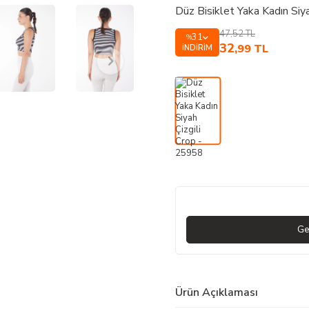
Düz Bisiklet Yaka Kadın Siy
47,52
TL
31
%
32
,99
TL
İNDIRIM
Ge
Ürün Açıklaması