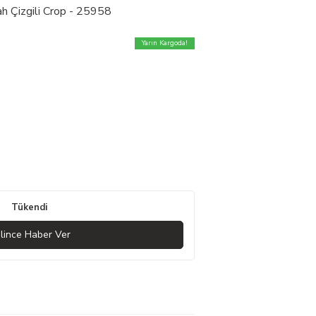
ah Çizgili Crop - 25958
Yarın Kargoda!
Tükendi
lince Haber Ver