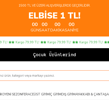
1500 TL VE ÜZERI ALIŞVERIŞLERDE GEÇERLIDIR.
ELBİSE 1 TL!
00
00
00
00
GÜN
SAAT
DAKIKA
SANIYE
TL!
Kargo 79,99 TL!
Kargo 79,99 TL!
Kargo 79,99 TL!
Çocuk Ürünlerinde 4
IKO
YENI SEZON
FERACE
ÜST GIYIM
İÇ GIYIM
DIŞ GIYIM
AYAKKABI & ÇANTA
ŞA