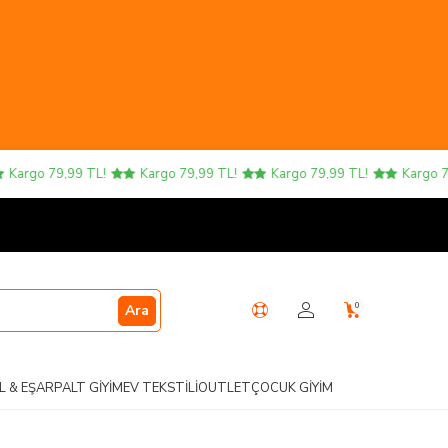
Kargo 79,99 TL!
Kargo 79,99 TL!
Kargo 79,99 TL!
Kargo 79,
0
Ara
L & EŞARP
ALT GIYIM
EV TEKSTILI
OUTLET
ÇOCUK GIYIM