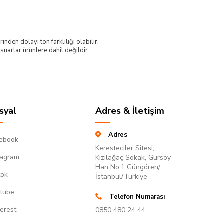
nden dolayı ton farklılığı olabilir.
uarlar ürünlere dahil değildir.
syal
Adres & İletişim
Adres
ebook
Keresteciler Sitesi,
tagram
Kızılağaç Sokak, Gürsoy
Han No:1 Güngören/
tok
İstanbul/Türkiye
tube
Telefon Numarası
terest
0850 480 24 44