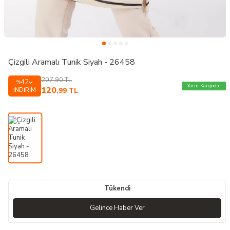
Çizgili Aramalı Tunik Siyah - 26458
207,90
TL
42
%
Yarın Kargoda!
120
İNDIRIM
,99
TL
Tükendi
Gelince Haber Ver