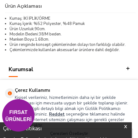
Ürün Açıklaması
Kumaş: İKİ İPLİK/ÖRME
Kumaş İçerik: %52 Polyester, %48 Pamuk
Ürün Uzunluk:90cm.
Modelin Bedeni:38/M beden.
Manken Boyu:1.68cm.
Ürün renginde konsept çekimlerinden dolayı ton farklılığı olabilir.
Çekimlerimizde kullanılan aksesuarlar ürünlere dahil değildir.
Kurumsal
Kategorilerimiz
Çerez Kullanımı
Hızlı Erişim
Kişisel verileriniz, hizmetlerimizin daha iyi bir şekilde
sunulması için mevzuata uygun bir şekilde toplanıp işlenir.
Konuyla ilgili detaylı bilgi almak için Gizlilik Politikamızı
Sosyal
FIRSAT
inceleyebilirsiniz.
Reddet
seçeneğine tıklamanız halinde
ÜRÜNLERİ
yalnızca internet sitemizin çalışması için gerekli çerezler
Adres & İletişim
kullanılacaktır.
X
Çerez Politikası
Çerezleri Özelleştir