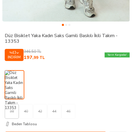
Düz Bisiklet Yaka Kadın Saks Garnili Baskılı İkili Takım -
13353
346,50
TL
43
%
Yarın Kargoda!
197
İNDIRIM
,99
TL
38
40
42
44
46
Beden Tablosu