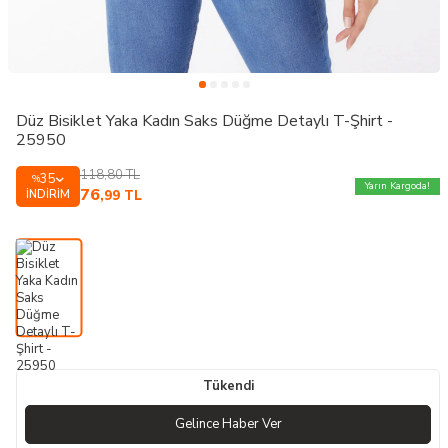
Düz Bisiklet Yaka Kadın Saks Düğme Detaylı T-Şhirt -
25950
118,80
TL
35
%
Yarın Kargoda!
76
İNDIRIM
,99
TL
Tükendi
Gelince Haber Ver