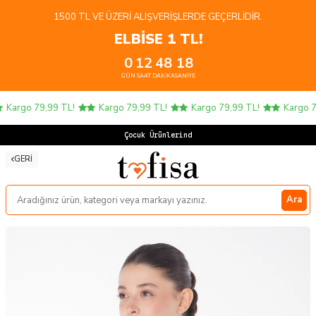
1500 TL VE ÜZERI ALIŞVERIŞLERDE GEÇERLIDIR.
ELBİSE 1 TL!
0
12
48
18
GÜN
SAAT
DAKIKA
SANIYE
Kargo 79,99 TL!
Kargo 79,99 TL!
Kargo 79,99 TL!
Kargo 79
Çocuk Ürünlerinde
GERI
Ara