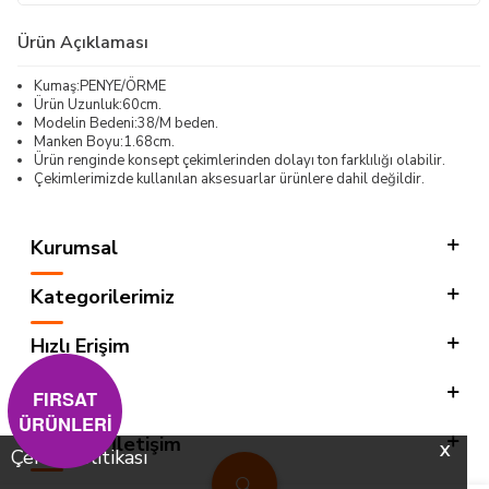
Ürün Açıklaması
Kumaş:PENYE/ÖRME
Ürün Uzunluk:60cm.
Modelin Bedeni:38/M beden.
Manken Boyu:1.68cm.
Ürün renginde konsept çekimlerinden dolayı ton farklılığı olabilir.
Çekimlerimizde kullanılan aksesuarlar ürünlere dahil değildir.
Kurumsal
Kategorilerimiz
Hızlı Erişim
Sosyal
FIRSAT
ÜRÜNLERİ
Adres & İletişim
X
Çerez Politikası