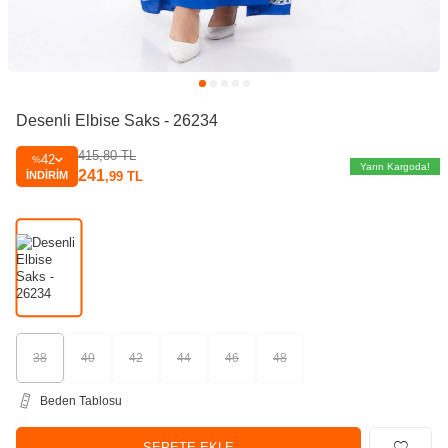
Desenli Elbise Saks - 26234
415,80
TL
42
%
Yarın Kargoda!
241
İNDIRIM
,99
TL
38
40
42
44
46
48
Beden Tablosu
SEPETE EKLE