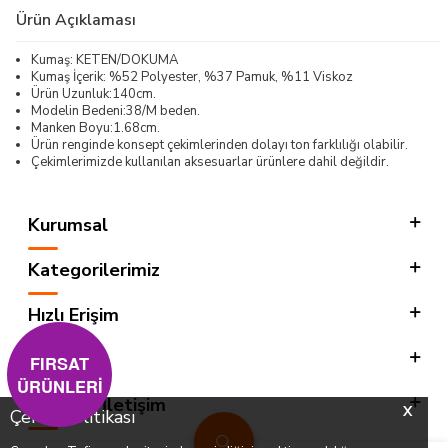
Ürün Açıklaması
Kumaş: KETEN/DOKUMA
Kumaş İçerik: %52 Polyester, %37 Pamuk, %11 Viskoz
Ürün Uzunluk:140cm.
Modelin Bedeni:38/M beden.
Manken Boyu:1.68cm.
Ürün renginde konsept çekimlerinden dolayı ton farklılığı olabilir.
Çekimlerimizde kullanılan aksesuarlar ürünlere dahil değildir.
Kurumsal
Kategorilerimiz
Hızlı Erişim
Sosyal
FIRSAT
ÜRÜNLERİ
Adres & İletişim
X
Çerez Politikası