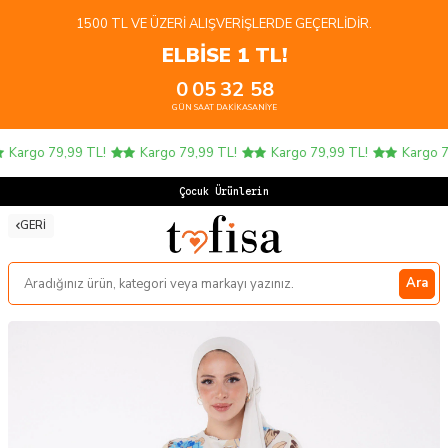
1500 TL VE ÜZERI ALIŞVERIŞLERDE GEÇERLIDIR.
ELBİSE 1 TL!
0
05
32
58
GÜN
SAAT
DAKIKA
SANIYE
Kargo 79,99 TL!
Kargo 79,99 TL!
Kargo 79,99 TL!
Kargo 79
Çocuk Ürünlerinde
GERI
Ara