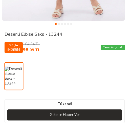
Desenli Elbise Saks - 13244
164,34
TL
40
%
Yarın Kargoda!
98
İNDIRIM
,99
TL
Tükendi
Gelince Haber Ver