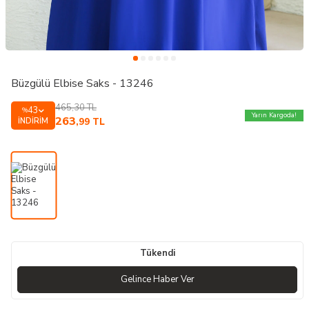
Büzgülü Elbise Saks - 13246
465,30
TL
43
%
Yarın Kargoda!
263
İNDIRIM
,99
TL
Tükendi
Gelince Haber Ver