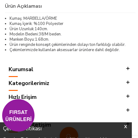
Ürün Açıklaması
Kumaş: MARBELLA/ÖRME
Kumaş İçerik: %100 Polyester
Ürün Uzunluk:140cm.
Modelin Bedeni:38/M beden.
Manken Boyu:1.68cm.
Ürün renginde konsept çekimlerinden dolayı ton farklılığı olabilir.
Çekimlerimizde kullanılan aksesuarlar ürünlere dahil değildir.
Kurumsal
Kategorilerimiz
Hızlı Erişim
Sosyal
FIRSAT
ÜRÜNLERİ
Adres & İletişim
X
Çerez Politikası