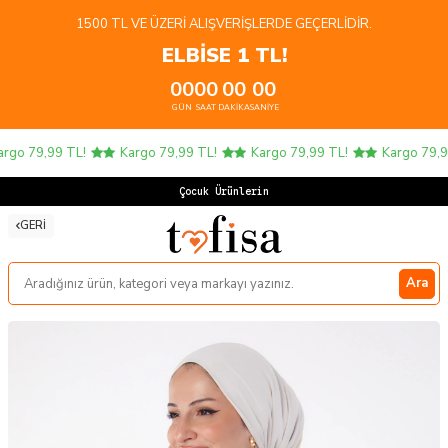
1500 TL VE ÜZERI ALIŞVERIŞLERDE GEÇERLIDIR.
ELBİSE 1 TL!
00
00
00
00
GÜN
SAAT
DAKIKA
SANIYE
go 79,99 TL!
Kargo 79,99 TL!
Kargo 79,99 TL!
Kargo 79,99 
Çocuk Ürünlerinde
GERI
Ara