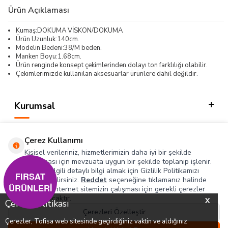
Ürün Açıklaması
Kumaş:DOKUMA VİSKON/DOKUMA
Ürün Uzunluk:140cm.
Modelin Bedeni:38/M beden.
Manken Boyu:1.68cm.
Ürün renginde konsept çekimlerinden dolayı ton farklılığı olabilir.
Çekimlerimizde kullanılan aksesuarlar ürünlere dahil değildir.
Kurumsal
Kategorilerimiz
Çerez Kullanımı
Hızlı Erişim
Kişisel verileriniz, hizmetlerimizin daha iyi bir şekilde
sunulması için mevzuata uygun bir şekilde toplanıp işlenir.
Konuyla ilgili detaylı bilgi almak için Gizlilik Politikamızı
Sosyal
FIRSAT
inceleyebilirsiniz.
Reddet
seçeneğine tıklamanız halinde
ÜRÜNLERİ
yalnızca internet sitemizin çalışması için gerekli çerezler
Adres & İletişim
kullanılacaktır.
X
Çerez Politikası
Çerezleri Özelleştir
Çerezler, Tofisa web sitesinde geçirdiğiniz vaktin ve aldığınız
0
0