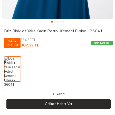
Düz Bisiklet Yaka Kadın Petrol Kemerli Elbise - 26041
534,60
TL
42
%
Yarın Kargoda!
307
İNDIRIM
,99
TL
Tükendi
Gelince Haber Ver