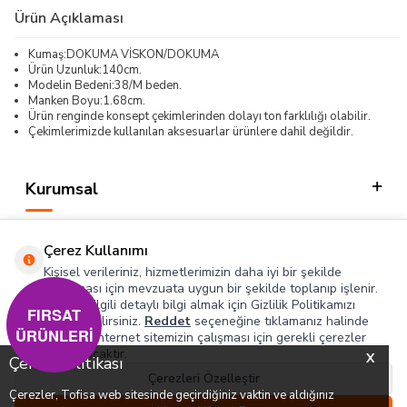
Ürün Açıklaması
Kumaş:DOKUMA VİSKON/DOKUMA
Ürün Uzunluk:140cm.
Modelin Bedeni:38/M beden.
Manken Boyu:1.68cm.
Ürün renginde konsept çekimlerinden dolayı ton farklılığı olabilir.
Çekimlerimizde kullanılan aksesuarlar ürünlere dahil değildir.
Kurumsal
Kategorilerimiz
Çerez Kullanımı
Hızlı Erişim
Kişisel verileriniz, hizmetlerimizin daha iyi bir şekilde
sunulması için mevzuata uygun bir şekilde toplanıp işlenir.
Konuyla ilgili detaylı bilgi almak için Gizlilik Politikamızı
Sosyal
FIRSAT
inceleyebilirsiniz.
Reddet
seçeneğine tıklamanız halinde
ÜRÜNLERİ
yalnızca internet sitemizin çalışması için gerekli çerezler
Adres & İletişim
kullanılacaktır.
X
Çerez Politikası
Çerezleri Özelleştir
Çerezler, Tofisa web sitesinde geçirdiğiniz vaktin ve aldığınız
0
0