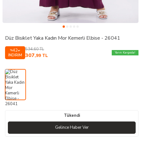
Düz Bisiklet Yaka Kadın Mor Kemerli Elbise - 26041
534,60
TL
42
%
Yarın Kargoda!
307
İNDIRIM
,99
TL
Tükendi
Gelince Haber Ver