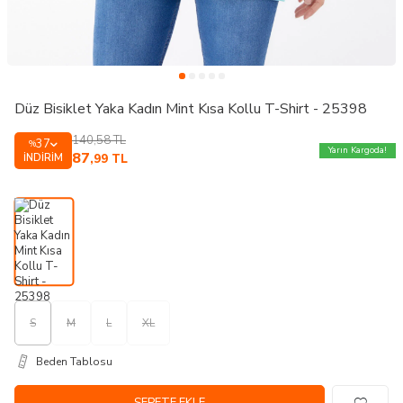
Düz Bisiklet Yaka Kadın Mint Kısa Kollu T-Shirt - 25398
140,58
TL
37
%
Yarın Kargoda!
87
İNDIRIM
,99
TL
S
M
L
XL
Beden Tablosu