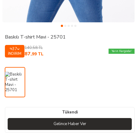
Baskılı T-shirt Mavi - 25701
140,58
TL
37
%
Yarın Kargoda!
87
İNDIRIM
,99
TL
Tükendi
Gelince Haber Ver