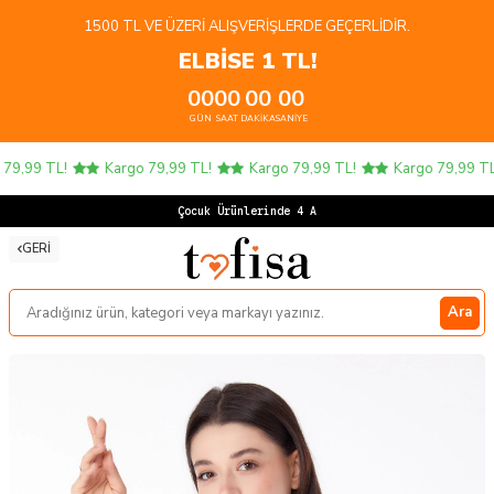
1500 TL VE ÜZERI ALIŞVERIŞLERDE GEÇERLIDIR.
ELBİSE 1 TL!
00
00
00
00
GÜN
SAAT
DAKIKA
SANIYE
9,99 TL!
Kargo 79,99 TL!
Kargo 79,99 TL!
Kargo 79,99 TL!
Çocuk Ürünlerinde 4 AL
GERI
Ara