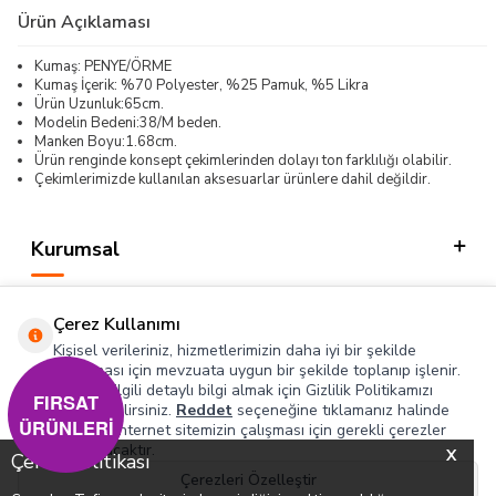
Ürün Açıklaması
Kumaş: PENYE/ÖRME
Kumaş İçerik: %70 Polyester, %25 Pamuk, %5 Likra
Ürün Uzunluk:65cm.
Modelin Bedeni:38/M beden.
Manken Boyu:1.68cm.
Ürün renginde konsept çekimlerinden dolayı ton farklılığı olabilir.
Çekimlerimizde kullanılan aksesuarlar ürünlere dahil değildir.
Kurumsal
Kategorilerimiz
Çerez Kullanımı
Hızlı Erişim
Kişisel verileriniz, hizmetlerimizin daha iyi bir şekilde
sunulması için mevzuata uygun bir şekilde toplanıp işlenir.
Konuyla ilgili detaylı bilgi almak için Gizlilik Politikamızı
Sosyal
FIRSAT
inceleyebilirsiniz.
Reddet
seçeneğine tıklamanız halinde
ÜRÜNLERİ
yalnızca internet sitemizin çalışması için gerekli çerezler
Adres & İletişim
kullanılacaktır.
X
Çerez Politikası
Çerezleri Özelleştir