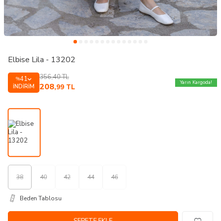
Elbise Lila - 13202
356,40
TL
41
%
Yarın Kargoda!
208
İNDIRIM
,99
TL
38
40
42
44
46
Beden Tablosu