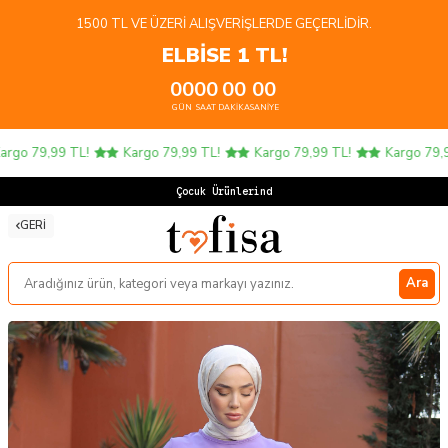
1500 TL VE ÜZERI ALIŞVERIŞLERDE GEÇERLIDIR.
ELBİSE 1 TL!
00
00
00
00
GÜN
SAAT
DAKIKA
SANIYE
go 79,99 TL!
Kargo 79,99 TL!
Kargo 79,99 TL!
Kargo 79,99 
Çocuk Ürünlerinde 4
GERI
Ara