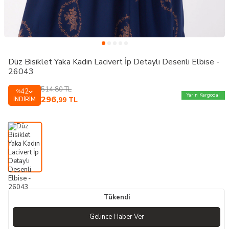
Düz Bisiklet Yaka Kadın Lacivert İp Detaylı Desenli Elbise -
26043
514,80
TL
42
%
Yarın Kargoda!
296
İNDIRIM
,99
TL
Tükendi
Gelince Haber Ver