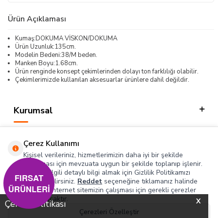
Ürün Açıklaması
Kumaş:DOKUMA VİSKON/DOKUMA
Ürün Uzunluk:135cm.
Modelin Bedeni:38/M beden.
Manken Boyu:1.68cm.
Ürün renginde konsept çekimlerinden dolayı ton farklılığı olabilir.
Çekimlerimizde kullanılan aksesuarlar ürünlere dahil değildir.
Kurumsal
Kategorilerimiz
Çerez Kullanımı
Hızlı Erişim
Kişisel verileriniz, hizmetlerimizin daha iyi bir şekilde
sunulması için mevzuata uygun bir şekilde toplanıp işlenir.
Konuyla ilgili detaylı bilgi almak için Gizlilik Politikamızı
Sosyal
FIRSAT
inceleyebilirsiniz.
Reddet
seçeneğine tıklamanız halinde
ÜRÜNLERİ
yalnızca internet sitemizin çalışması için gerekli çerezler
Adres & İletişim
kullanılacaktır.
X
Çerez Politikası
Çerezleri Özelleştir