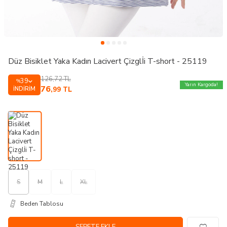
Düz Bisiklet Yaka Kadın Lacivert Çizglİi T-short - 25119
126,72
TL
39
%
Yarın Kargoda!
76
İNDIRIM
,99
TL
S
M
L
XL
Beden Tablosu