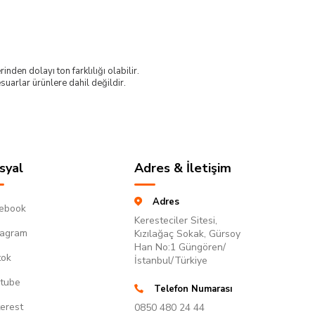
nden dolayı ton farklılığı olabilir.
uarlar ürünlere dahil değildir.
syal
Adres & İletişim
Adres
ebook
Keresteciler Sitesi,
tagram
Kızılağaç Sokak, Gürsoy
Han No:1 Güngören/
tok
İstanbul/Türkiye
tube
Telefon Numarası
terest
0850 480 24 44