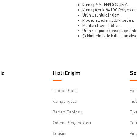
Kumaş: SATEN/DOKUMA
Kumaş İçerik: %100 Polyester
Ürün Uzunluk:140cm.
Modelin Bedeni:38/M beden.
Manken Boyu:1.68cm.
Ürün renginde konsept çekimleri
Çekimlerimizde kullanılan akses
iz
Hızlı Erişim
So
Toptan Satış
Fac
Kampanyalar
Ins
Beden Tablosu
Tik
Ödeme Seçenekleri
You
m
İletişim
Pin