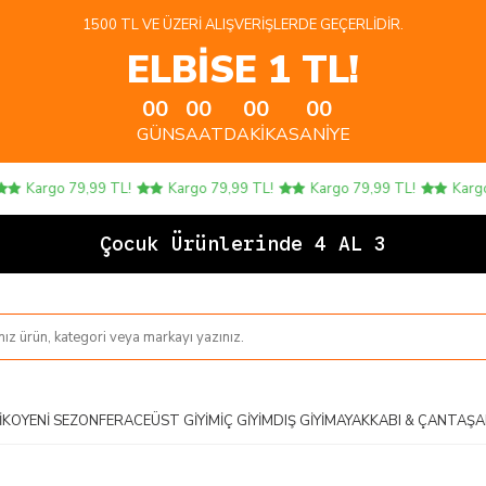
1500 TL VE ÜZERI ALIŞVERIŞLERDE GEÇERLIDIR.
ELBİSE 1 TL!
00
00
00
00
GÜN
SAAT
DAKIKA
SANIYE
Kargo 79,99 TL!
Kargo 79,99 TL!
Kargo 79,99 TL!
Kargo 7
Çocuk Ürünlerinde 4 AL 3 ÖD
IKO
YENI SEZON
FERACE
ÜST GIYIM
İÇ GIYIM
DIŞ GIYIM
AYAKKABI & ÇANTA
ŞA