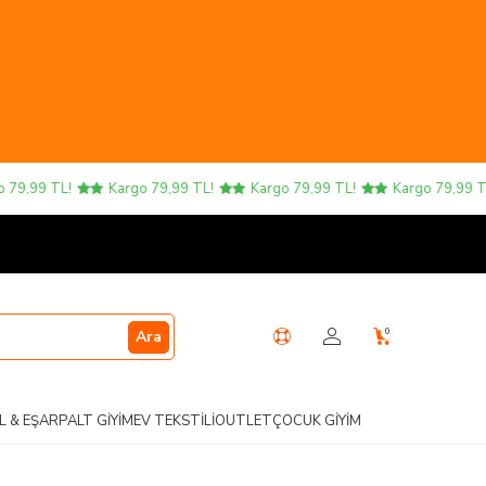
9,99 TL!
Kargo 79,99 TL!
Kargo 79,99 TL!
Kargo 79,99 TL!
0
Ara
L & EŞARP
ALT GIYIM
EV TEKSTILI
OUTLET
ÇOCUK GIYIM