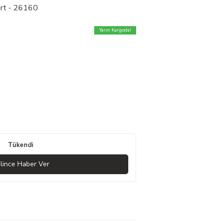
ert - 26160
Yarın Kargoda!
Tükendi
lince Haber Ver