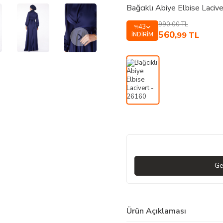
Bağcıklı Abiye Elbise Laciv
990,00
TL
43
%
560
,99
TL
İNDIRIM
Ge
Ürün Açıklaması