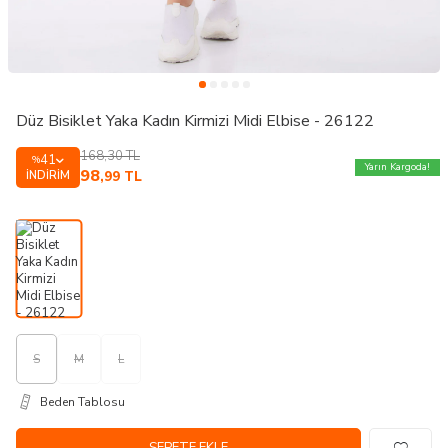
Düz Bisiklet Yaka Kadın Kirmizi Midi Elbise - 26122
168,30
TL
41
%
Yarın Kargoda!
98
İNDIRIM
,99
TL
S
M
L
Beden Tablosu