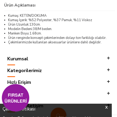
Ürün Açıklaması
Kumaş: KETEN/DOKUMA
Kumaş İçerik: %52 Polyester, %37 Pamuk, %11 Viskoz
Ürün Uzunluk:130cm.
Modelin Bedeni:38/M beden.
Manken Boyu:1.68cm.
Ürün renginde konsept çekimlerinden dolayı ton farklılığı olabilir.
Çekimlerimizde kullanılan aksesuarlar ürünlere dahil değildir.
Kurumsal
Kategorilerimiz
Hızlı Erişim
Sosyal
FIRSAT
ÜRÜNLERİ
Adres & İletişim
X
Çerez Politikası