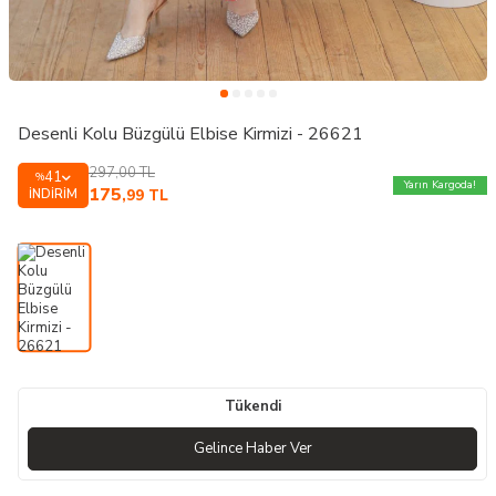
Desenli Kolu Büzgülü Elbise Kirmizi - 26621
297,00
TL
41
%
Yarın Kargoda!
175
İNDIRIM
,99
TL
Tükendi
Gelince Haber Ver