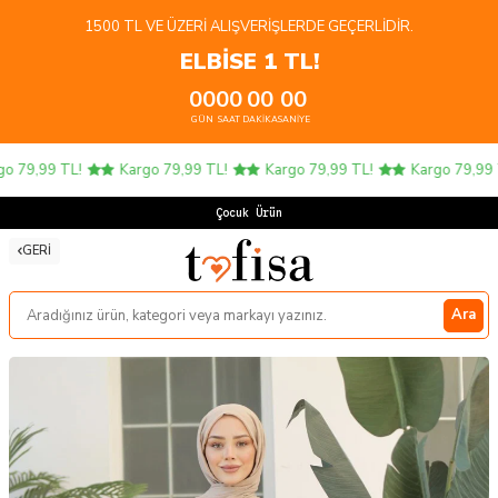
1500 TL VE ÜZERI ALIŞVERIŞLERDE GEÇERLIDIR.
ELBİSE 1 TL!
00
00
00
00
GÜN
SAAT
DAKIKA
SANIYE
 79,99 TL!
Kargo 79,99 TL!
Kargo 79,99 TL!
Kargo 79,99 T
Çocuk Ürünle
GERI
Ara