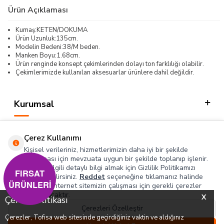
Ürün Açıklaması
Kumaş:KETEN/DOKUMA
Ürün Uzunluk:135cm.
Modelin Bedeni:38/M beden.
Manken Boyu:1.68cm.
Ürün renginde konsept çekimlerinden dolayı ton farklılığı olabilir.
Çekimlerimizde kullanılan aksesuarlar ürünlere dahil değildir.
Kurumsal
Kategorilerimiz
Çerez Kullanımı
Hızlı Erişim
Kişisel verileriniz, hizmetlerimizin daha iyi bir şekilde
sunulması için mevzuata uygun bir şekilde toplanıp işlenir.
Konuyla ilgili detaylı bilgi almak için Gizlilik Politikamızı
Sosyal
FIRSAT
inceleyebilirsiniz.
Reddet
seçeneğine tıklamanız halinde
ÜRÜNLERİ
yalnızca internet sitemizin çalışması için gerekli çerezler
Adres & İletişim
kullanılacaktır.
X
Çerez Politikası
Çerezleri Özelleştir
Çerezler, Tofisa web sitesinde geçirdiğiniz vaktin ve aldığınız
0
0