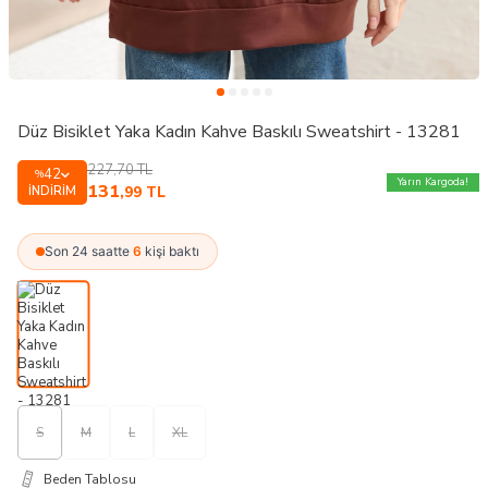
Düz Bisiklet Yaka Kadın Kahve Baskılı Sweatshirt - 13281
227,70
TL
42
%
Yarın Kargoda!
131
İNDIRIM
,99
TL
Son 24 saatte
6
kişi baktı
S
M
L
XL
Beden Tablosu