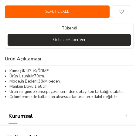
SEPETE EKLE
Tükendi
Gelince Haber Ver
Ürün Açıklaması
Kumaş:İKİ İPLİK/ÖRME
Ürün Uzunluk:70cm.
Modelin Bedeni:38/M beden.
Manken Boyu:1.68cm.
Ürün renginde konsept çekimlerinden dolayı ton farklılığı olabilir.
Çekimlerimizde kullanılan aksesuarlar ürünlere dahil değildir.
Kurumsal
Kategorilerimiz