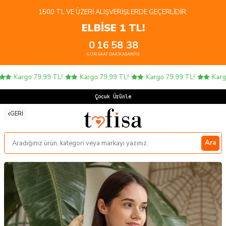
1500 TL VE ÜZERI ALIŞVERIŞLERDE GEÇERLIDIR.
ELBİSE 1 TL!
0
16
58
38
GÜN
SAAT
DAKIKA
SANIYE
Kargo 79,99 TL!
Kargo 79,99 TL!
Kargo 79,99 TL!
Kargo 
Çocuk Ürünlerin
GERI
Ara